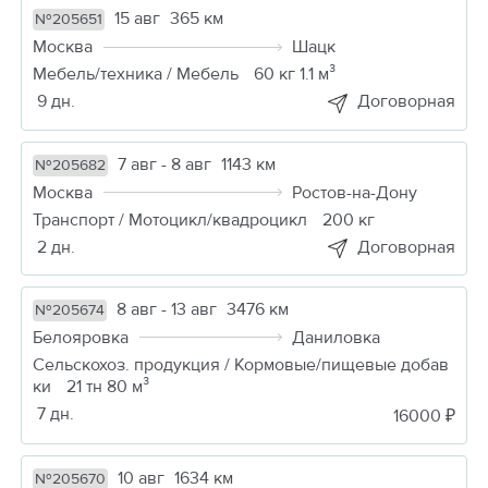
15 авг
365 км
№205651
Москва
Шацк
Мебель/техника / Мебель
60 кг 1.1 м³
9 дн.
Договорная
7 авг - 8 авг
1143 км
№205682
Москва
Ростов-на-Дону
Транспорт / Мотоцикл/квадроцикл
200 кг
2 дн.
Договорная
8 авг - 13 авг
3476 км
№205674
Белояровка
Даниловка
Сельскохоз. продукция / Кормовые/пищевые добав
ки
21 тн 80 м³
7 дн.
16000 ₽
10 авг
1634 км
№205670