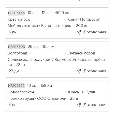
10 авг - 12 авг
4629 км
№205455
Красноярск
Санкт-Петербург
Мебель/техника / Бытовая техника
200 кг
6 дн.
Договорная
29 авг
455 км
№205603
Волгоград
Луганск город
Сельскохоз. продукция / Кормовые/пищевые добав
ки
22 тн
23 дн.
Договорная
10 авг
158 км
№205679
Новоспасское
Красный Гуляй
Прочие грузы / ООО Старатели
25 тн
4 дн.
Договорная