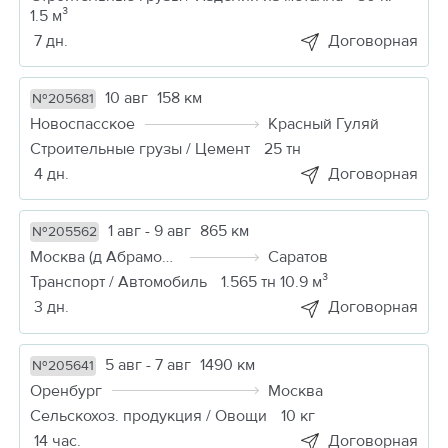
1.5 м³
7 дн.
Договорная
10 авг
158 км
№205681
Новоспасское
Красный Гуляй
Строительные грузы / Цемент
25 тн
4 дн.
Договорная
1 авг - 9 авг
865 км
№205562
Москва (д Абрамовка)
Саратов
Транспорт / Автомобиль
1.565 тн 10.9 м³
3 дн.
Договорная
5 авг - 7 авг
1490 км
№205641
Оренбург
Москва
Сельскохоз. продукция / Овощи
10 кг
14 час.
Договорная