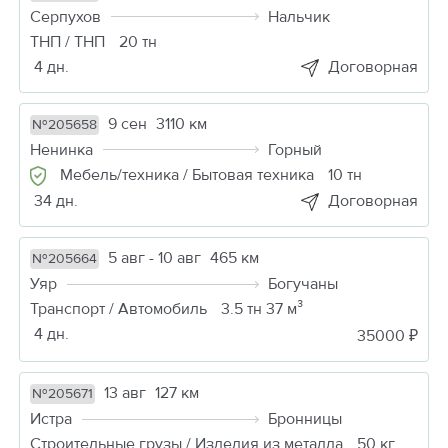
Серпухов
Нальчик
ТНП / ТНП
20 тн
4 дн.
Договорная
9 сен
3110 км
№205658
Ненинка
Горный
Мебель/техника / Бытовая техника
10 тн
34 дн.
Договорная
5 авг - 10 авг
465 км
№205664
Уяр
Богучаны
Транспорт / Автомобиль
3.5 тн 37 м³
4 дн.
35000 ₽
13 авг
127 км
№205671
Истра
Бронницы
Строительные грузы / Изделия из металла
50 кг