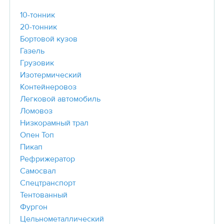
10-тонник
20-тонник
Бортовой кузов
Газель
Грузовик
Изотермический
Контейнеровоз
Легковой автомобиль
Ломовоз
Низкорамный трал
Опен Топ
Пикап
Рефрижератор
Самосвал
Спецтранспорт
Тентованный
Фургон
Цельнометаллический