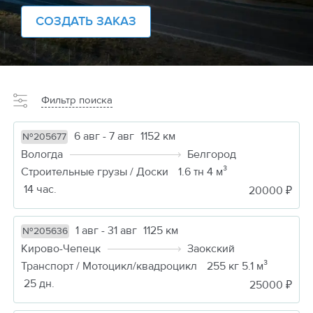
СОЗДАТЬ ЗАКАЗ
Фильтр поиска
6 авг - 7 авг
1152 км
№205677
Вологда
Белгород
Строительные грузы / Доски
1.6 тн 4 м³
14 час.
20000 ₽
1 авг - 31 авг
1125 км
№205636
Кирово-Чепецк
Заокский
Транспорт / Мотоцикл/квадроцикл
255 кг 5.1 м³
25 дн.
25000 ₽