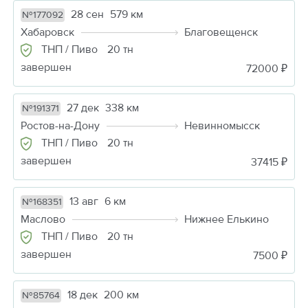
28 сен
579 км
№177092
Хабаровск
Благовещенск
ТНП / Пиво
20 тн
завершен
72000 ₽
27 дек
338 км
№191371
Ростов-на-Дону
Невинномысск
ТНП / Пиво
20 тн
завершен
37415 ₽
13 авг
6 км
№168351
Маслово
Нижнее Елькино
ТНП / Пиво
20 тн
завершен
7500 ₽
18 дек
200 км
№85764