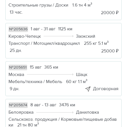
Строительные грузы / Доски
1.6 тн 4 м³
13 час.
20000 ₽
1 авг - 31 авг
1125 км
№205636
Кирово-Чепецк
Заокский
Транспорт / Мотоцикл/квадроцикл
255 кг 5.1 м³
25 дн.
25000 ₽
15 авг
365 км
№205651
Москва
Шацк
Мебель/техника / Мебель
60 кг 1.1 м³
9 дн.
Договорная
8 авг - 13 авг
3476 км
№205674
Белояровка
Даниловка
Сельскохоз. продукция / Кормовые/пищевые добав
ки
21 тн 80 м³