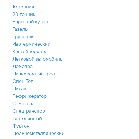
10-тонник
20-тонник
Бортовой кузов
Газель
Грузовик
Изотермический
Контейнеровоз
Легковой автомобиль
Ломовоз
Низкорамный трал
Опен Топ
Пикап
Рефрижератор
Самосвал
Спецтранспорт
Тентованный
Фургон
Цельнометаллический