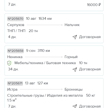
7 дн.
16000 ₽
10 авг
1634 км
№205670
Серпухов
Нальчик
ТНП / ТНП
20 тн
4 дн.
Договорная
9 сен
3110 км
№205658
Ненинка
Горный
Мебель/техника / Бытовая техника
10 тн
34 дн.
Договорная
13 авг
127 км
№205671
Истра
Бронницы
Строительные грузы / Изделия из металла
50 кг
1.5 м³
7 дн.
Договорная