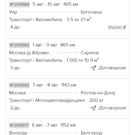
5 авг - 10 авг
465 км
№205664
Уяр
Богучаны
Транспорт / Автомобиль
3.5 тн 37 м³
4 дн.
35000 ₽
1 авг - 9 авг
865 км
№205562
Москва (д Абрамовка)
Саратов
Транспорт / Автомобиль
1.565 тн 10.9 м³
3 дн.
Договорная
7 авг - 8 авг
1143 км
№205682
Москва
Ростов-на-Дону
Транспорт / Мотоцикл/квадроцикл
200 кг
2 дн.
Договорная
6 авг - 7 авг
1152 км
№205677
Вологда
Белгород