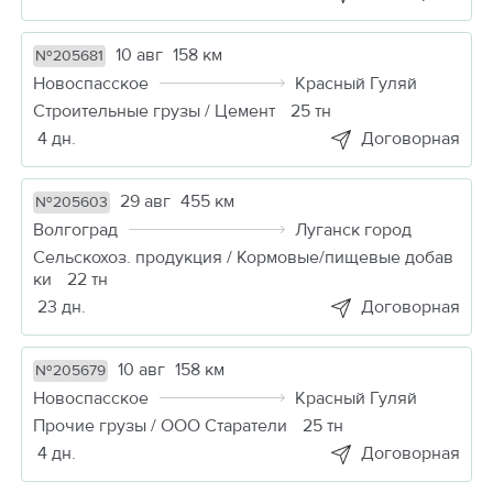
10 авг
158 км
№205681
Новоспасское
Красный Гуляй
Строительные грузы / Цемент
25 тн
4 дн.
Договорная
29 авг
455 км
№205603
Волгоград
Луганск город
Сельскохоз. продукция / Кормовые/пищевые добав
ки
22 тн
23 дн.
Договорная
10 авг
158 км
№205679
Новоспасское
Красный Гуляй
Прочие грузы / ООО Старатели
25 тн
4 дн.
Договорная