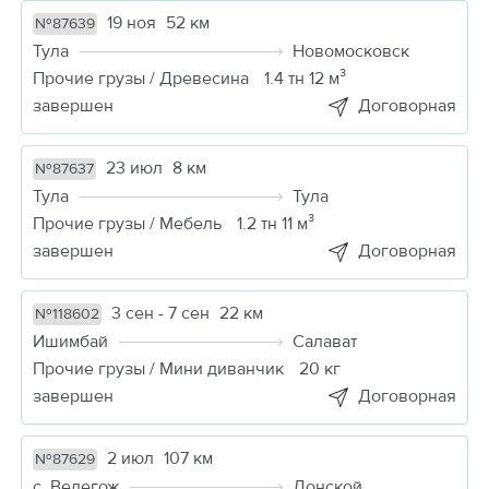
19 ноя
52 км
№87639
Тула
Новомосковск
Прочие грузы / Древесина
1.4 тн 12 м³
завершен
Договорная
23 июл
8 км
№87637
Тула
Тула
Прочие грузы / Мебель
1.2 тн 11 м³
завершен
Договорная
3 сен - 7 сен
22 км
№118602
Ишимбай
Салават
Прочие грузы / Мини диванчик
20 кг
завершен
Договорная
2 июл
107 км
№87629
с. Велегож
Донской