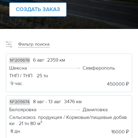
СОЗДАТЬ ЗАКАЗ
Фильтр поиска
6 авг
2359 км
№205678
Шексна
Симферополь
ТНП / ТНП
25 тн
9 час.
450000 ₽
8 авг - 13 авг
3476 км
№205674
Белояровка
Даниловка
Сельскохоз. продукция / Кормовые/пищевые добав
ки
21 тн 80 м³
8 дн.
16000 ₽