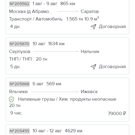
1 авг - 9 авг
865 км
№205562
Москва (д Абрамовка)
Саратов
Транспорт / Автомобиль
1.565 тн 10.9 м³
4 дн.
Договорная
10 авг
1634 км
№205670
Серпухов
Нальчик
ТНП / ТНП
20 тн
5 дн.
Договорная
6 авг
569 км
№205668
Яльчики
Ижевск
Наливные грузы / Хим. продукты неопасные
20 тн
9 час.
79000 ₽
10 авг - 12 авг
4629 км
№205455