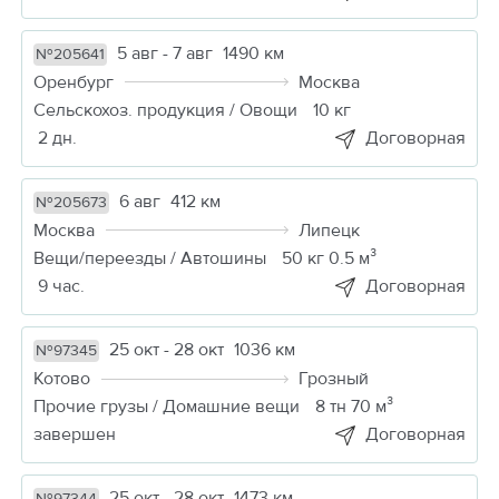
5 авг - 7 авг
1490 км
№205641
Оренбург
Москва
Сельскохоз. продукция / Овощи
10 кг
2 дн.
Договорная
6 авг
412 км
№205673
Москва
Липецк
Вещи/переезды / Автошины
50 кг 0.5 м³
9 час.
Договорная
25 окт - 28 окт
1036 км
№97345
Котово
Грозный
Прочие грузы / Домашние вещи
8 тн 70 м³
завершен
Договорная
25 окт - 28 окт
1473 км