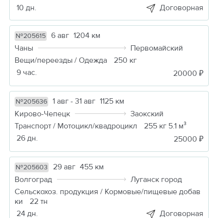
10 дн.
Договорная
6 авг
1204 км
№205615
Чаны
Первомайский
Вещи/переезды / Одежда
250 кг
9 час.
20000 ₽
1 авг - 31 авг
1125 км
№205636
Кирово-Чепецк
Заокский
Транспорт / Мотоцикл/квадроцикл
255 кг 5.1 м³
26 дн.
25000 ₽
29 авг
455 км
№205603
Волгоград
Луганск город
Сельскохоз. продукция / Кормовые/пищевые добав
ки
22 тн
24 дн.
Договорная