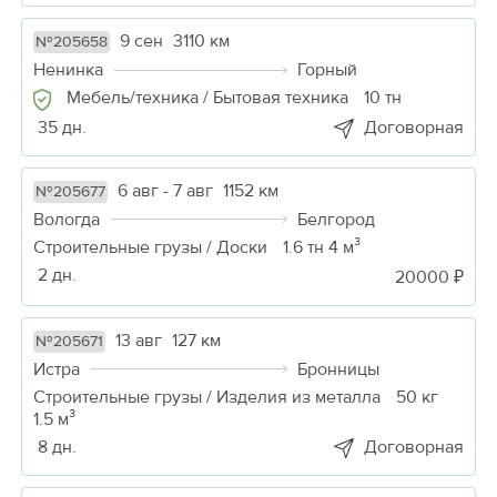
9 сен
3110 км
№205658
Ненинка
Горный
Мебель/техника / Бытовая техника
10 тн
35 дн.
Договорная
6 авг - 7 авг
1152 км
№205677
Вологда
Белгород
Строительные грузы / Доски
1.6 тн 4 м³
2 дн.
20000 ₽
13 авг
127 км
№205671
Истра
Бронницы
Строительные грузы / Изделия из металла
50 кг
1.5 м³
8 дн.
Договорная