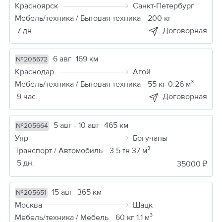
Красноярск
Санкт-Петербург
Мебель/техника / Бытовая техника
200 кг
7 дн.
Договорная
6 авг
169 км
№205672
Краснодар
Агой
Мебель/техника / Бытовая техника
55 кг 0.26 м³
9 час.
Договорная
5 авг - 10 авг
465 км
№205664
Уяр
Богучаны
Транспорт / Автомобиль
3.5 тн 37 м³
5 дн.
35000 ₽
15 авг
365 км
№205651
Москва
Шацк
Мебель/техника / Мебель
60 кг 1.1 м³