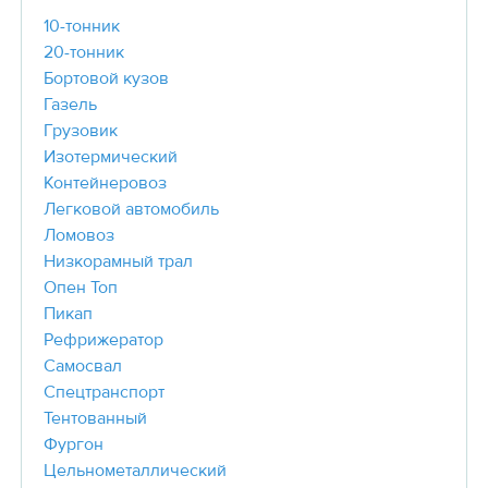
10-тонник
20-тонник
Бортовой кузов
Газель
Грузовик
Изотермический
Контейнеровоз
Легковой автомобиль
Ломовоз
Низкорамный трал
Опен Топ
Пикап
Рефрижератор
Самосвал
Спецтранспорт
Тентованный
Фургон
Цельнометаллический