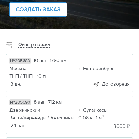
СОЗДАТЬ ЗАКАЗ
Фильтр поиска
10 авг
1780 км
№205683
Москва
Екатеринбург
ТНП / ТНП
10 тн
3 дн.
Договорная
8 авг
712 км
№205690
Дзержинский
Сугайкасы
Вещи/переезды / Автошины
0.08 кг 1 м³
24 час.
3000 ₽