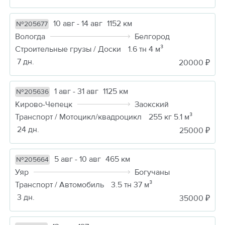
10 авг - 14 авг
1152 км
№205677
Вологда
Белгород
Строительные грузы / Доски
1.6 тн 4 м³
7 дн.
20000 ₽
1 авг - 31 авг
1125 км
№205636
Кирово-Чепецк
Заокский
Транспорт / Мотоцикл/квадроцикл
255 кг 5.1 м³
24 дн.
25000 ₽
5 авг - 10 авг
465 км
№205664
Уяр
Богучаны
Транспорт / Автомобиль
3.5 тн 37 м³
3 дн.
35000 ₽