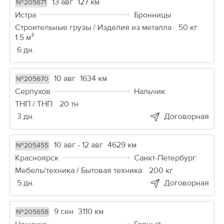
13 авг
127 км
№205671
Истра
Бронницы
Строительные грузы / Изделия из металла
50 кг
1.5 м³
6 дн.
10 авг
1634 км
№205670
Серпухов
Нальчик
ТНП / ТНП
20 тн
3 дн.
Договорная
10 авг - 12 авг
4629 км
№205455
Красноярск
Санкт-Петербург
Мебель/техника / Бытовая техника
200 кг
5 дн.
Договорная
9 сен
3110 км
№205658