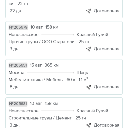
ки
22 тн
22 дн.
Договорная
10 авг
158 км
№205679
Новоспасское
Красный Гуляй
Прочие грузы / ООО Старатели
25 тн
3 дн.
Договорная
15 авг
365 км
№205651
Москва
Шацк
Мебель/техника / Мебель
60 кг 1.1 м³
8 дн.
Договорная
10 авг
158 км
№205681
Новоспасское
Красный Гуляй
Строительные грузы / Цемент
25 тн
3 дн.
Договорная