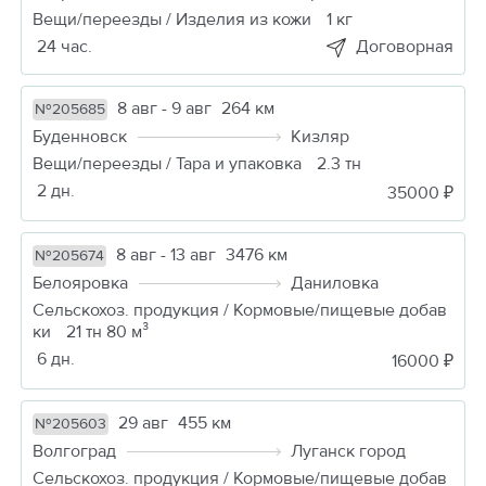
Вещи/переезды / Изделия из кожи
1 кг
24 час.
Договорная
8 авг - 9 авг
264 км
№205685
Буденновск
Кизляр
Вещи/переезды / Тара и упаковка
2.3 тн
2 дн.
35000 ₽
8 авг - 13 авг
3476 км
№205674
Белояровка
Даниловка
Сельскохоз. продукция / Кормовые/пищевые добав
ки
21 тн 80 м³
6 дн.
16000 ₽
29 авг
455 км
№205603
Волгоград
Луганск город
Сельскохоз. продукция / Кормовые/пищевые добав