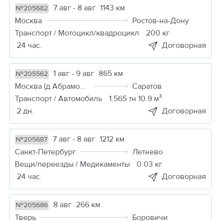
7 авг - 8 авг
1143 км
№205682
Москва
Ростов-на-Дону
Транспорт / Мотоцикл/квадроцикл
200 кг
24 час.
Договорная
1 авг - 9 авг
865 км
№205562
Москва (д Абрамовка)
Саратов
Транспорт / Автомобиль
1.565 тн 10.9 м³
2 дн.
Договорная
7 авг - 8 авг
1212 км
№205687
Санкт-Петербург
Летнево
Вещи/переезды / Медикаменты
0.03 кг
24 час.
Договорная
8 авг
266 км
№205686
Тверь
Боровичи