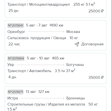
Транспорт / Мотоцикл/квадроцикл
255 кг 5.1 м³
25 дн.
25000 ₽
5 авг - 7 авг
1490 км
№205641
Оренбург
Москва
Сельскохоз. продукция / Овощи
10 кг
22 час.
Договорная
5 авг - 10 авг
465 км
№205664
Уяр
Богучаны
Транспорт / Автомобиль
3.5 тн 37 м³
4 дн.
35000 ₽
13 авг
127 км
№205671
Истра
Бронницы
Строительные грузы / Изделия из металла
50 кг
1.5 м³