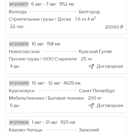
6 авг - 7 авг
1152 км
№205677
Вологда
Белгород
Строительные грузы / Доски
1.6 тн 4 м³
22 час.
20000 ₽
10 авг
158 км
№205679
Новоспасское
Красный Гуляй
Прочие грузы / ООО Старатели
25 тн
4 дн.
Договорная
10 авг - 12 авг
4629 км
№205455
Красноярск
Санкт-Петербург
Мебель/техника / Бытовая техника
200 кг
6 дн.
Договорная
1 авг - 31 авг
1125 км
№205636
Кирово-Чепецк
Заокский