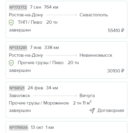
7 сен
764 км
№173772
Ростов-на-Дону
Севастополь
ТНП / Пиво
20 тн
завершен
55410 ₽
7 янв
338 км
№133281
Ростов-на-Дону
Невинномысск
Прочие грузы / Пиво
20 тн
завершен
30100 ₽
24 фев
34 км
№68121
Заволжск
Вичуга
Прочие грузы / Мороженое
2 тн 11 м³
завершен
Договорная
13 окт
1 км
№179506