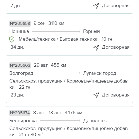
7 дн.
Договорная
9 сен
3110 км
№205658
Ненинка
Горный
Мебель/техника / Бытовая техника
10 тн
34 дн.
Договорная
29 авг
455 км
№205603
Волгоград
Луганск город
Сельскохоз. продукция / Кормовые/пищевые добав
ки
22 тн
23 дн.
Договорная
8 авг - 13 авг
3476 км
№205674
Белояровка
Даниловка
Сельскохоз. продукция / Кормовые/пищевые добав
ки
21 тн 80 м³