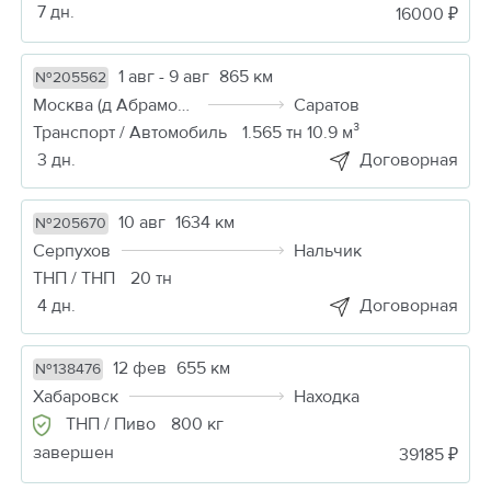
7 дн.
16000 ₽
1 авг - 9 авг
865 км
№205562
Москва (д Абрамовка)
Саратов
Транспорт / Автомобиль
1.565 тн 10.9 м³
3 дн.
Договорная
10 авг
1634 км
№205670
Серпухов
Нальчик
ТНП / ТНП
20 тн
4 дн.
Договорная
12 фев
655 км
№138476
Хабаровск
Находка
ТНП / Пиво
800 кг
завершен
39185 ₽