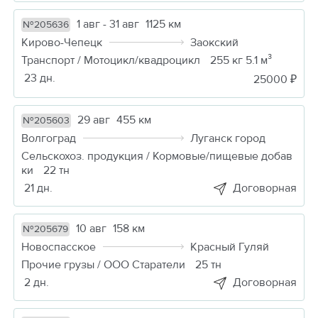
1 авг - 31 авг
1125 км
№205636
Кирово-Чепецк
Заокский
Транспорт / Мотоцикл/квадроцикл
255 кг 5.1 м³
23 дн.
25000 ₽
29 авг
455 км
№205603
Волгоград
Луганск город
Сельскохоз. продукция / Кормовые/пищевые добав
ки
22 тн
21 дн.
Договорная
10 авг
158 км
№205679
Новоспасское
Красный Гуляй
Прочие грузы / ООО Старатели
25 тн
2 дн.
Договорная