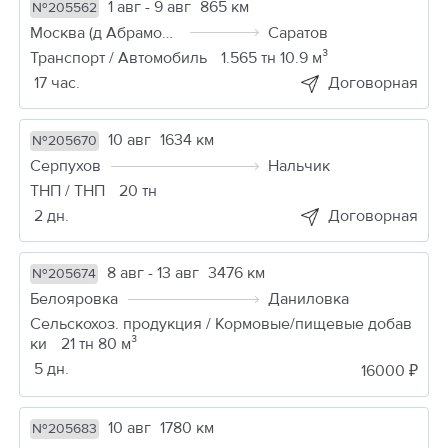
1 авг - 9 авг
865 км
№205562
Москва (д Абрамовка)
Саратов
Транспорт / Автомобиль
1.565 тн 10.9 м³
17 час.
Договорная
10 авг
1634 км
№205670
Серпухов
Нальчик
ТНП / ТНП
20 тн
2 дн.
Договорная
8 авг - 13 авг
3476 км
№205674
Белояровка
Даниловка
Сельскохоз. продукция / Кормовые/пищевые добав
ки
21 тн 80 м³
5 дн.
16000 ₽
10 авг
1780 км
№205683