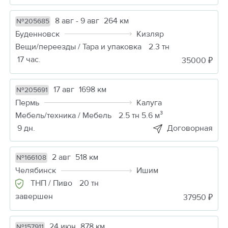
8 авг - 9 авг
264 км
№205685
Буденновск
Кизляр
Вещи/переезды / Тара и упаковка
2.3 тн
17 час.
35000 ₽
17 авг
1698 км
№205691
Пермь
Калуга
Мебель/техника / Мебель
2.5 тн 5.6 м³
9 дн.
Договорная
2 авг
518 км
№166108
Челябинск
Ишим
ТНП / Пиво
20 тн
завершен
37950 ₽
24 июн
878 км
№157911