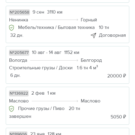
9 сен
3110 км
№205658
Ненинка
Горный
Мебель/техника / Бытовая техника
10 тн
32 дн.
Договорная
10 авг - 14 авг
1152 км
№205677
Вологда
Белгород
Строительные грузы / Доски
1.6 тн 4 м³
6 дн.
20000 ₽
2 фев
1 км
№136922
Маслово
Маслово
Прочие грузы / Пиво
20 тн
завершен
5050 ₽
23 янв
128 км
№89606