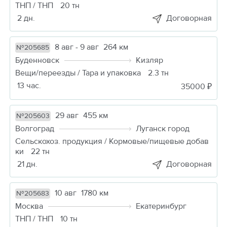
ТНП / ТНП
20 тн
2 дн.
Договорная
8 авг - 9 авг
264 км
№205685
Буденновск
Кизляр
Вещи/переезды / Тара и упаковка
2.3 тн
13 час.
35000 ₽
29 авг
455 км
№205603
Волгоград
Луганск город
Сельскохоз. продукция / Кормовые/пищевые добав
ки
22 тн
21 дн.
Договорная
10 авг
1780 км
№205683
Москва
Екатеринбург
ТНП / ТНП
10 тн