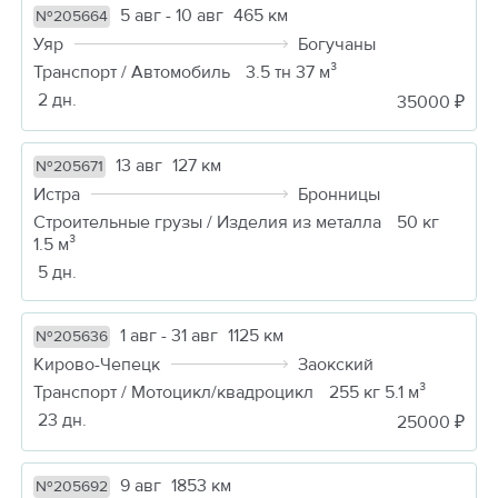
5 авг - 10 авг
465 км
№205664
Уяр
Богучаны
Транспорт / Автомобиль
3.5 тн 37 м³
2 дн.
35000 ₽
13 авг
127 км
№205671
Истра
Бронницы
Строительные грузы / Изделия из металла
50 кг
1.5 м³
5 дн.
1 авг - 31 авг
1125 км
№205636
Кирово-Чепецк
Заокский
Транспорт / Мотоцикл/квадроцикл
255 кг 5.1 м³
23 дн.
25000 ₽
9 авг
1853 км
№205692