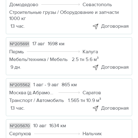
Домодедово
Севастополь
Строительные грузы / Оборудование и запчасти
1000 кг
13 час.
Договорная
17 авг
1698 км
№205691
Пермь
Калуга
Мебель/техника / Мебель
2.5 тн 5.6 м³
9 дн.
Договорная
1 авг - 9 авг
865 км
№205562
Москва (д Абрамовка)
Саратов
Транспорт / Автомобиль
1.565 тн 10.9 м³
13 час.
Договорная
10 авг
1634 км
№205670
Серпухов
Нальчик