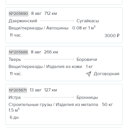
8 авг
712 км
№205690
Дзержинский
Сугайкасы
Вещи/переезды / Автошины
0.08 кг 1 м³
11 час.
3000 ₽
8 авг
266 км
№205686
Тверь
Боровичи
Вещи/переезды / Изделия из кожи
1 кг
11 час.
Договорная
13 авг
127 км
№205671
Истра
Бронницы
Строительные грузы / Изделия из металла
50 кг
1.5 м³
6 дн.