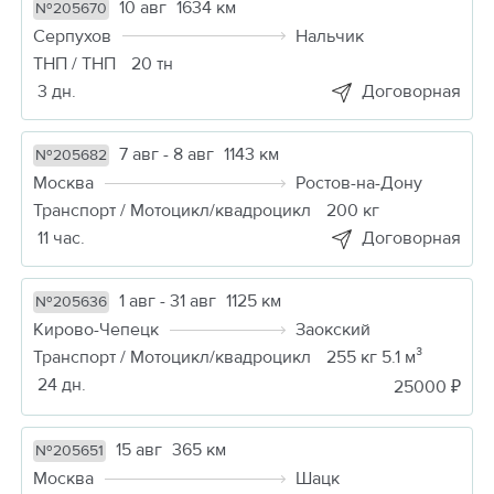
10 авг
1634 км
№205670
Серпухов
Нальчик
ТНП / ТНП
20 тн
3 дн.
Договорная
7 авг - 8 авг
1143 км
№205682
Москва
Ростов-на-Дону
Транспорт / Мотоцикл/квадроцикл
200 кг
11 час.
Договорная
1 авг - 31 авг
1125 км
№205636
Кирово-Чепецк
Заокский
Транспорт / Мотоцикл/квадроцикл
255 кг 5.1 м³
24 дн.
25000 ₽
15 авг
365 км
№205651
Москва
Шацк