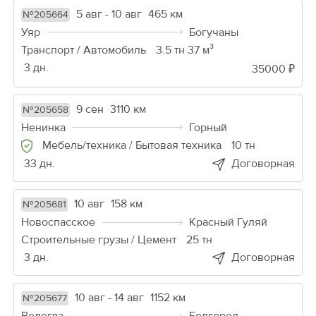
5 авг - 10 авг
465 км
№205664
Уяр
Богучаны
Транспорт / Автомобиль
3.5 тн 37 м³
3 дн.
35000 ₽
9 сен
3110 км
№205658
Ненинка
Горный
Мебель/техника / Бытовая техника
10 тн
33 дн.
Договорная
10 авг
158 км
№205681
Новоспасское
Красный Гуляй
Строительные грузы / Цемент
25 тн
3 дн.
Договорная
10 авг - 14 авг
1152 км
№205677