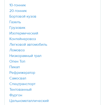
10-тонник
20-тонник
Бортовой кузов
Газель
Грузовик
Изотермический
Контейнеровоз
Легковой автомобиль
Ломовоз
Низкорамный трал
Опен Топ
Пикап
Рефрижератор
Самосвал
Спецтранспорт
Тентованный
Фургон
Цельнометаллический