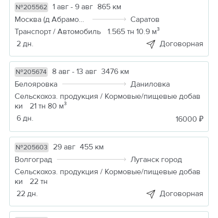
1 авг - 9 авг
865 км
№205562
Москва (д Абрамовка)
Саратов
Транспорт / Автомобиль
1.565 тн 10.9 м³
2 дн.
Договорная
8 авг - 13 авг
3476 км
№205674
Белояровка
Даниловка
Сельскохоз. продукция / Кормовые/пищевые добав
ки
21 тн 80 м³
6 дн.
16000 ₽
29 авг
455 км
№205603
Волгоград
Луганск город
Сельскохоз. продукция / Кормовые/пищевые добав
ки
22 тн
22 дн.
Договорная