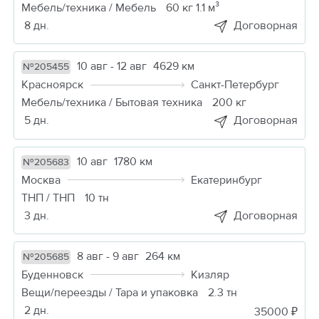
Мебель/техника / Мебель
60 кг 1.1 м³
8 дн.
Договорная
10 авг - 12 авг
4629 км
№205455
Красноярск
Санкт-Петербург
Мебель/техника / Бытовая техника
200 кг
5 дн.
Договорная
10 авг
1780 км
№205683
Москва
Екатеринбург
ТНП / ТНП
10 тн
3 дн.
Договорная
8 авг - 9 авг
264 км
№205685
Буденновск
Кизляр
Вещи/переезды / Тара и упаковка
2.3 тн
2 дн.
35000 ₽