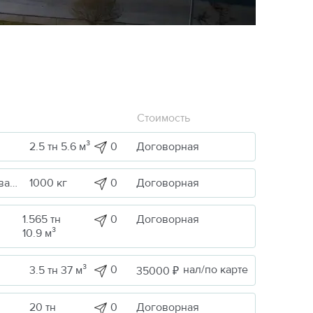
Стоимость
0
Договорная
2.5 тн 5.6 м³
0
Договорная
Строительные грузы / Оборудование и запчасти
1000 кг
1.565 тн
0
Договорная
10.9 м³
0
нал/по карте
3.5 тн 37 м³
35000 ₽
0
Договорная
20 тн