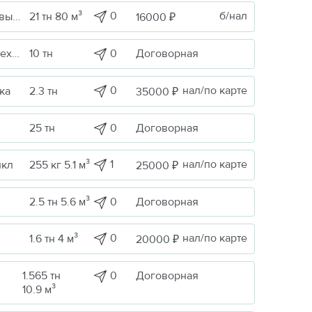
0
б/нал
Сельскохоз. продукция / Кормовые/пищевые добавки
21 тн 80 м³
16000 ₽
ика
0
Договорная
10 тн
0
нал/по карте
ка
2.3 тн
35000 ₽
0
Договорная
25 тн
1
нал/по карте
икл
255 кг 5.1 м³
25000 ₽
0
Договорная
2.5 тн 5.6 м³
0
нал/по карте
1.6 тн 4 м³
20000 ₽
1.565 тн
0
Договорная
10.9 м³