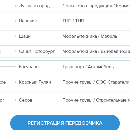
Луганск город
Нальчик
ТНП / ТНП
Шацк
Мебель/техника / Мебель
к
Санкт-Петербург
Мебель/техника / Бытовая техн
Богучаны
Транспорт / Автомобиль
кое
Красный Гуляй
Прочие грузы / ООО Старатели
рг
Серов
РЕГИСТРАЦИЯ ПЕРЕВОЗЧИКА