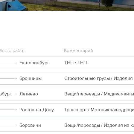
Место работ
Комментарий
Екатеринбург
ТНП / ТНП
Бронницы
рбург
Летнево
Вещи/переезды / Медикаменты
Ростов-на-Дону
Транспорт / Мотоцикл/квадроц
Боровичи
Вещи/переезды / Изделия из к