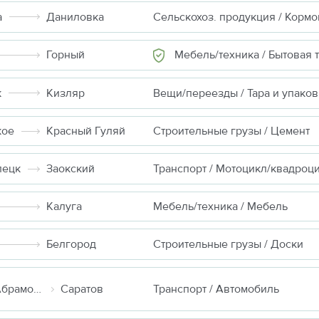
а
Даниловка
Мебель/техника / Бытовая техн
Горный
к
Кизляр
Вещи/переезды / Тара и упаков
кое
Красный Гуляй
Строительные грузы / Цемент
пецк
Заокский
Транспорт / Мотоцикл/квадроц
Калуга
Мебель/техника / Мебель
Белгород
Строительные грузы / Доски
Москва (д Абрамовка)
Саратов
Транспорт / Автомобиль