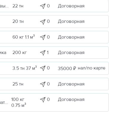
0
Договорная
Сельскохоз. продукция / Кормовые/пищевые добавки
22 тн
0
Договорная
20 тн
0
Договорная
60 кг 1.1 м³
1
Договорная
ика
200 кг
0
нал/по карте
3.5 тн 37 м³
35000 ₽
0
Договорная
25 тн
100 кг
0
Договорная
Прочие грузы / Строительные материалы и оборудование
0.75 м³