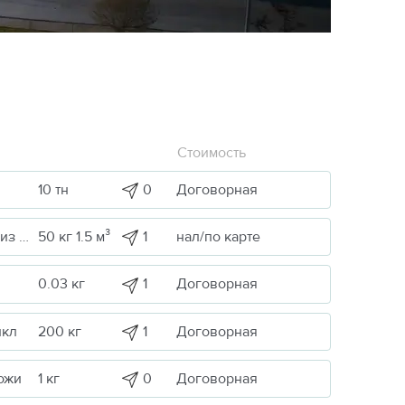
Стоимость
0
Договорная
10 тн
1
нал/по карте
Строительные грузы / Изделия из металла
50 кг 1.5 м³
1
Договорная
0.03 кг
1
Договорная
икл
200 кг
0
Договорная
ожи
1 кг