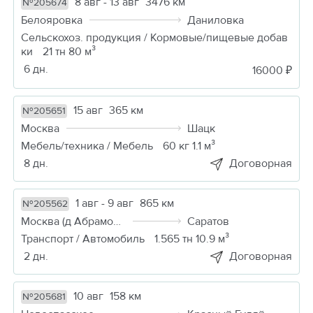
8 авг - 13 авг
3476 км
№205674
Белояровка
Даниловка
Сельскохоз. продукция / Кормовые/пищевые добав
ки
21 тн 80 м³
6 дн.
16000 ₽
15 авг
365 км
№205651
Москва
Шацк
Мебель/техника / Мебель
60 кг 1.1 м³
8 дн.
Договорная
1 авг - 9 авг
865 км
№205562
Москва (д Абрамовка)
Саратов
Транспорт / Автомобиль
1.565 тн 10.9 м³
2 дн.
Договорная
10 авг
158 км
№205681