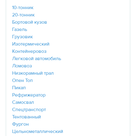
10-тонник
20-тонник
Бортовой кузов
Газель
Грузовик
Изотермический
Контейнеровоз
Легковой автомобиль
Ломовоз
Низкорамный трал
Опен Топ
Пикап
Рефрижератор
Самосвал
Спецтранспорт
Тентованный
Фургон
Цельнометаллический