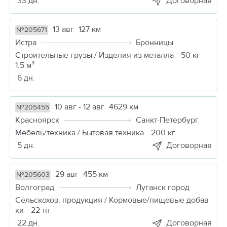
33 дн.
Договорная
13 авг
127 км
№205671
Истра
Бронницы
Строительные грузы / Изделия из металла
50 кг
1.5 м³
6 дн.
10 авг - 12 авг
4629 км
№205455
Красноярск
Санкт-Петербург
Мебель/техника / Бытовая техника
200 кг
5 дн.
Договорная
29 авг
455 км
№205603
Волгоград
Луганск город
Сельскохоз. продукция / Кормовые/пищевые добав
ки
22 тн
22 дн.
Договорная