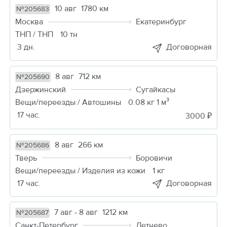
10 авг
1780 км
№205683
Москва
Екатеринбург
ТНП / ТНП
10 тн
3 дн.
Договорная
8 авг
712 км
№205690
Дзержинский
Сугайкасы
Вещи/переезды / Автошины
0.08 кг 1 м³
17 час.
3000 ₽
8 авг
266 км
№205686
Тверь
Боровичи
Вещи/переезды / Изделия из кожи
1 кг
17 час.
Договорная
7 авг - 8 авг
1212 км
№205687
Санкт-Петербург
Летнево