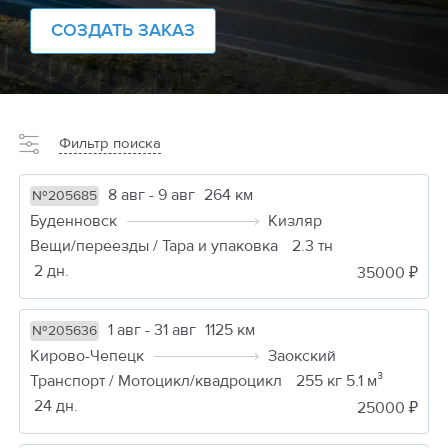
СОЗДАТЬ ЗАКАЗ
Фильтр поиска
8 авг - 9 авг
264 км
№205685
Буденновск
Кизляр
Вещи/переезды / Тара и упаковка
2.3 тн
2 дн.
35000 ₽
1 авг - 31 авг
1125 км
№205636
Кирово-Чепецк
Заокский
Транспорт / Мотоцикл/квадроцикл
255 кг 5.1 м³
24 дн.
25000 ₽