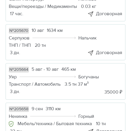
Вещи/переезды / Медикаменты
0.03 кг
17 час.
Договорная
10 авг
1634 км
№205670
Серпухов
Нальчик
ТНП / ТНП
20 тн
3 дн.
Договорная
5 авг - 10 авг
465 км
№205664
Уяр
Богучаны
Транспорт / Автомобиль
3.5 тн 37 м³
3 дн.
35000 ₽
9 сен
3110 км
№205658
Ненинка
Горный
Мебель/техника / Бытовая техника
10 тн