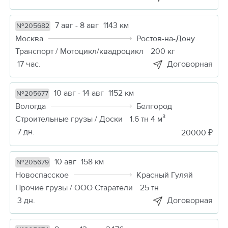
7 авг - 8 авг
1143 км
№205682
Москва
Ростов-на-Дону
Транспорт / Мотоцикл/квадроцикл
200 кг
17 час.
Договорная
10 авг - 14 авг
1152 км
№205677
Вологда
Белгород
Строительные грузы / Доски
1.6 тн 4 м³
7 дн.
20000 ₽
10 авг
158 км
№205679
Новоспасское
Красный Гуляй
Прочие грузы / ООО Старатели
25 тн
3 дн.
Договорная