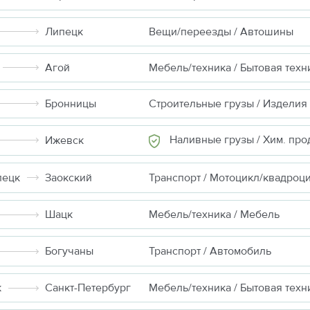
Липецк
Вещи/переезды / Автошины
Агой
Мебель/техника / Бытовая техн
Бронницы
Наливные грузы / Хим. продукты неопа
Ижевск
пецк
Заокский
Транспорт / Мотоцикл/квадроц
Шацк
Мебель/техника / Мебель
Богучаны
Транспорт / Автомобиль
к
Санкт-Петербург
Мебель/техника / Бытовая техн