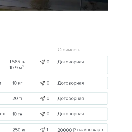
Стоимость
1.565 тн
0
Договорная
10.9 м³
0
Договорная
и
10 кг
0
Договорная
20 тн
ика
0
Договорная
10 тн
1
нал/по карте
250 кг
20000 ₽