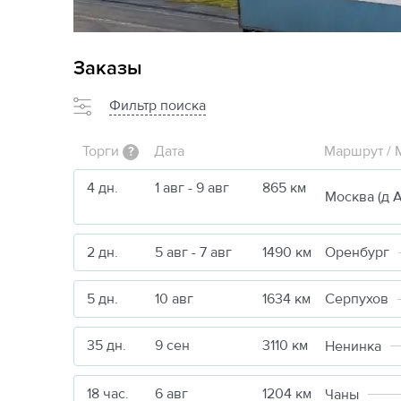
Заказы
Фильтр поиска
Торги
Дата
Маршрут / 
?
4 дн.
1 авг - 9 авг
865 км
2 дн.
5 авг - 7 авг
1490 км
Оренбург
5 дн.
10 авг
1634 км
Серпухов
35 дн.
9 сен
3110 км
Ненинка
18 час.
6 авг
1204 км
Чаны