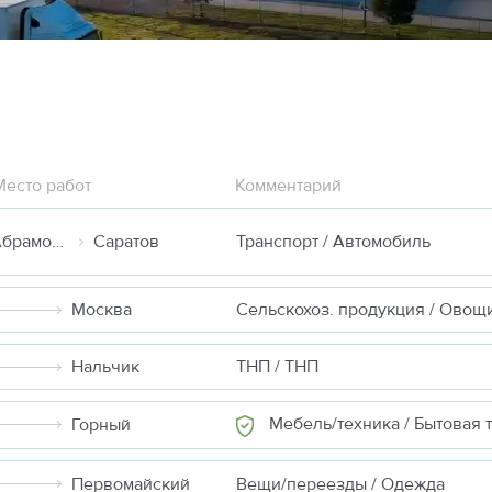
Место работ
Комментарий
Москва (д Абрамовка)
Саратов
Транспорт / Автомобиль
Москва
Сельскохоз. продукция / Овощ
Нальчик
ТНП / ТНП
Мебель/техника / Бытовая техн
Горный
Первомайский
Вещи/переезды / Одежда