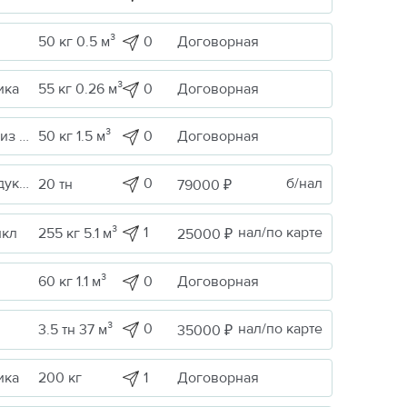
0
Договорная
50 кг 0.5 м³
0
Договорная
ика
55 кг 0.26 м³
0
Договорная
Строительные грузы / Изделия из металла
50 кг 1.5 м³
0
б/нал
сные
20 тн
79000 ₽
1
нал/по карте
икл
255 кг 5.1 м³
25000 ₽
0
Договорная
60 кг 1.1 м³
0
нал/по карте
3.5 тн 37 м³
35000 ₽
1
Договорная
ика
200 кг