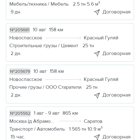
Мебель/техника / Мебель
2.5 тн 5.6 м³
9 дн.
Договорная
10 авг
158 км
№205681
Новоспасское
Красный Гуляй
Строительные грузы / Цемент
25 тн
2 дн.
Договорная
10 авг
158 км
№205679
Новоспасское
Красный Гуляй
Прочие грузы / ООО Старатели
25 тн
2 дн.
Договорная
1 авг - 9 авг
865 км
№205562
Москва (д Абрамовка)
Саратов
Транспорт / Автомобиль
1.565 тн 10.9 м³
15 час.
Договорная