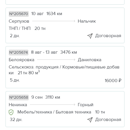
10 авг
1634 км
№205670
Серпухов
Нальчик
ТНП / ТНП
20 тн
2 дн.
Договорная
8 авг - 13 авг
3476 км
№205674
Белояровка
Даниловка
Сельскохоз. продукция / Кормовые/пищевые добав
ки
21 тн 80 м³
5 дн.
16000 ₽
9 сен
3110 км
№205658
Ненинка
Горный
Мебель/техника / Бытовая техника
10 тн
32 дн.
Договорная