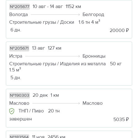
10 авг - 14 авг
1152 км
№205677
Вологда
Белгород
Строительные грузы / Доски
1.6 тн 4 м³
6 дн.
20000 ₽
13 авг
127 км
№205671
Истра
Бронницы
Строительные грузы / Изделия из металла
50 кг
1.5 м³
5 дн.
20 дек
1 км
№190303
Маслово
Маслово
ТНП / Пиво
20 тн
завершен
5035 ₽
11 ноя
2456 км
№183564