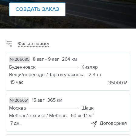
СОЗДАТЬ ЗАКАЗ
Фильтр поиска
8 авг - 9 авг
264 км
№205685
Буденновск
Кизляр
Вещи/переезды / Тара и упаковка
2.3 тн
15 час.
35000 ₽
15 авг
365 км
№205651
Москва
Шацк
Мебель/техника / Мебель
60 кг 1.1 м³
7 дн.
Договорная