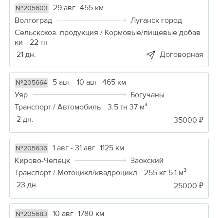
29 авг
455 км
№205603
Волгоград
Луганск город
Сельскохоз. продукция / Кормовые/пищевые добав
ки
22 тн
21 дн.
Договорная
5 авг - 10 авг
465 км
№205664
Уяр
Богучаны
Транспорт / Автомобиль
3.5 тн 37 м³
2 дн.
35000 ₽
1 авг - 31 авг
1125 км
№205636
Кирово-Чепецк
Заокский
Транспорт / Мотоцикл/квадроцикл
255 кг 5.1 м³
23 дн.
25000 ₽
10 авг
1780 км
№205683