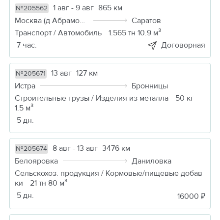
1 авг - 9 авг
865 км
№205562
Москва (д Абрамовка)
Саратов
Транспорт / Автомобиль
1.565 тн 10.9 м³
7 час.
Договорная
13 авг
127 км
№205671
Истра
Бронницы
Строительные грузы / Изделия из металла
50 кг
1.5 м³
5 дн.
8 авг - 13 авг
3476 км
№205674
Белояровка
Даниловка
Сельскохоз. продукция / Кормовые/пищевые добав
ки
21 тн 80 м³
5 дн.
16000 ₽