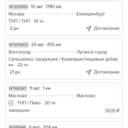
10 авг
1780 км
№205683
Москва
Екатеринбург
ТНП / ТНП
10 тн
2 дн.
Договорная
29 авг
455 км
№205603
Волгоград
Луганск город
Сельскохоз. продукция / Кормовые/пищевые добав
ки
22 тн
21 дн.
Договорная
11 авг
1 км
№168247
Маслово
Маслово
ТНП / Пиво
20 тн
завершен
5035 ₽
6 мар
304 км
№141648