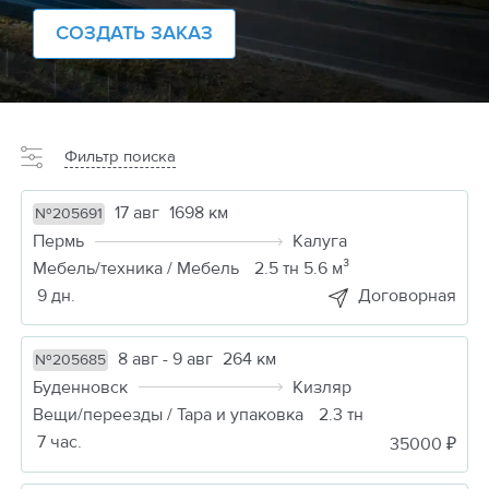
СОЗДАТЬ ЗАКАЗ
Фильтр поиска
17 авг
1698 км
№205691
Пермь
Калуга
Мебель/техника / Мебель
2.5 тн 5.6 м³
9 дн.
Договорная
8 авг - 9 авг
264 км
№205685
Буденновск
Кизляр
Вещи/переезды / Тара и упаковка
2.3 тн
7 час.
35000 ₽