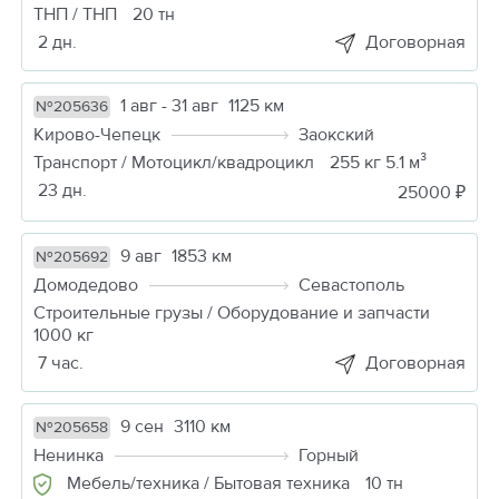
ТНП / ТНП
20 тн
2 дн.
Договорная
1 авг - 31 авг
1125 км
№205636
Кирово-Чепецк
Заокский
Транспорт / Мотоцикл/квадроцикл
255 кг 5.1 м³
23 дн.
25000 ₽
9 авг
1853 км
№205692
Домодедово
Севастополь
Строительные грузы / Оборудование и запчасти
1000 кг
7 час.
Договорная
9 сен
3110 км
№205658
Ненинка
Горный
Мебель/техника / Бытовая техника
10 тн