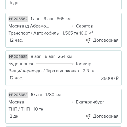
5 дн.
1 авг - 9 авг
865 км
№205562
Москва (д Абрамовка)
Саратов
Транспорт / Автомобиль
1.565 тн 10.9 м³
12 час.
Договорная
8 авг - 9 авг
264 км
№205685
Буденновск
Кизляр
Вещи/переезды / Тара и упаковка
2.3 тн
12 час.
35000 ₽
10 авг
1780 км
№205683
Москва
Екатеринбург
ТНП / ТНП
10 тн
2 дн.
Договорная