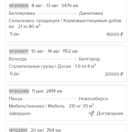
8 авг - 13 авг
3476 км
№205674
Белояровка
Даниловка
Сельскохоз. продукция / Кормовые/пищевые добав
ки
21 тн 80 м³
5 дн.
16000 ₽
10 авг - 14 авг
1152 км
№205677
Вологда
Белгород
Строительные грузы / Доски
1.6 тн 4 м³
6 дн.
20000 ₽
11 дек
2814 км
№202369
Пенза
Новосибирск
Мебель/техника / Мебель
310 кг 35 м³
завершен
Договорная
30 окт
764 км
№122937