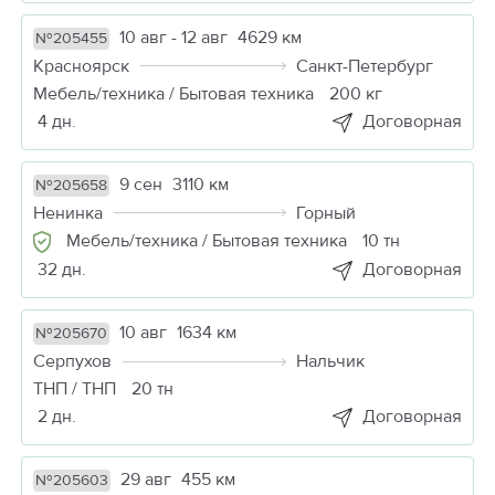
10 авг - 12 авг
4629 км
№205455
Красноярск
Санкт-Петербург
Мебель/техника / Бытовая техника
200 кг
4 дн.
Договорная
9 сен
3110 км
№205658
Ненинка
Горный
Мебель/техника / Бытовая техника
10 тн
32 дн.
Договорная
10 авг
1634 км
№205670
Серпухов
Нальчик
ТНП / ТНП
20 тн
2 дн.
Договорная
29 авг
455 км
№205603