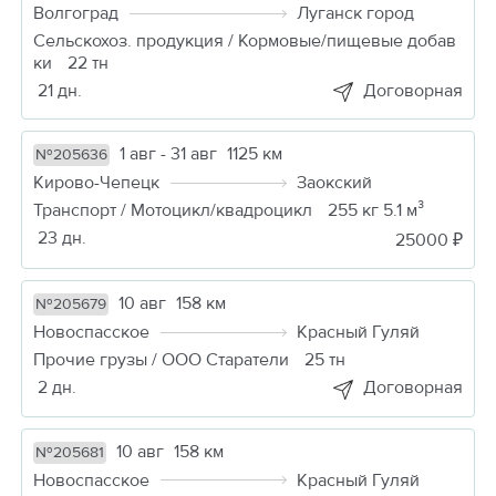
Волгоград
Луганск город
Сельскохоз. продукция / Кормовые/пищевые добав
ки
22 тн
21 дн.
Договорная
1 авг - 31 авг
1125 км
№205636
Кирово-Чепецк
Заокский
Транспорт / Мотоцикл/квадроцикл
255 кг 5.1 м³
23 дн.
25000 ₽
10 авг
158 км
№205679
Новоспасское
Красный Гуляй
Прочие грузы / ООО Старатели
25 тн
2 дн.
Договорная
10 авг
158 км
№205681
Новоспасское
Красный Гуляй