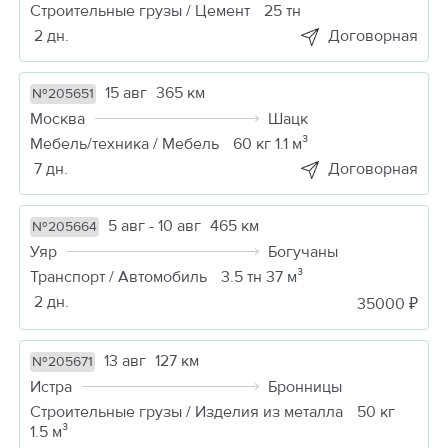
Строительные грузы / Цемент
25 тн
2 дн.
Договорная
15 авг
365 км
№205651
Москва
Шацк
Мебель/техника / Мебель
60 кг 1.1 м³
7 дн.
Договорная
5 авг - 10 авг
465 км
№205664
Уяр
Богучаны
Транспорт / Автомобиль
3.5 тн 37 м³
2 дн.
35000 ₽
13 авг
127 км
№205671
Истра
Бронницы
Строительные грузы / Изделия из металла
50 кг
1.5 м³