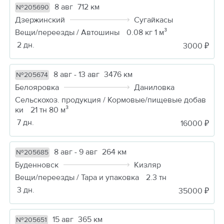
8 авг
712 км
№205690
Дзержинский
Сугайкасы
Вещи/переезды / Автошины
0.08 кг 1 м³
2 дн.
3000 ₽
8 авг - 13 авг
3476 км
№205674
Белояровка
Даниловка
Сельскохоз. продукция / Кормовые/пищевые добав
ки
21 тн 80 м³
7 дн.
16000 ₽
8 авг - 9 авг
264 км
№205685
Буденновск
Кизляр
Вещи/переезды / Тара и упаковка
2.3 тн
3 дн.
35000 ₽
15 авг
365 км
№205651