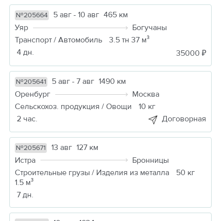
5 авг - 10 авг
465 км
№205664
Уяр
Богучаны
Транспорт / Автомобиль
3.5 тн 37 м³
4 дн.
35000 ₽
5 авг - 7 авг
1490 км
№205641
Оренбург
Москва
Сельскохоз. продукция / Овощи
10 кг
2 час.
Договорная
13 авг
127 км
№205671
Истра
Бронницы
Строительные грузы / Изделия из металла
50 кг
1.5 м³
7 дн.