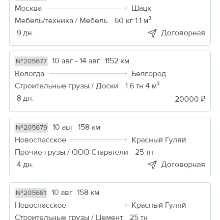
Москва
Шацк
Мебель/техника / Мебель
60 кг 1.1 м³
9 дн.
Договорная
10 авг - 14 авг
1152 км
№205677
Вологда
Белгород
Строительные грузы / Доски
1.6 тн 4 м³
8 дн.
20000 ₽
10 авг
158 км
№205679
Новоспасское
Красный Гуляй
Прочие грузы / ООО Старатели
25 тн
4 дн.
Договорная
10 авг
158 км
№205681
Новоспасское
Красный Гуляй
Строительные грузы / Цемент
25 тн