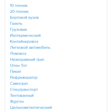
10-тонник
20-тонник
Бортовой кузов
Газель
Грузовик
Изотермический
Контейнеровоз
Легковой автомобиль
Ломовоз
Низкорамный трал
Опен Топ
Пикап
Рефрижератор
Самосвал
Спецтранспорт
Тентованный
Фургон
Цельнометаллический