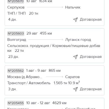
10 авг
1634 км
№205670
Серпухов
Нальчик
ТНП / ТНП
20 тн
4 дн.
Договорная
29 авг
455 км
№205603
Волгоград
Луганск город
Сельскохоз. продукция / Кормовые/пищевые добав
ки
22 тн
23 дн.
Договорная
1 авг - 9 авг
865 км
№205562
Москва (д Абрамовка)
Саратов
Транспорт / Автомобиль
1.565 тн 10.9 м³
3 дн.
Договорная
10 авг - 12 авг
4629 км
№205455