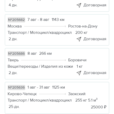
4 дн.
Договорная
7 авг - 8 авг
1143 км
№205682
Москва
Ростов-на-Дону
Транспорт / Мотоцикл/квадроцикл
200 кг
2 дн.
Договорная
8 авг
266 км
№205686
Тверь
Боровичи
Вещи/переезды / Изделия из кожи
1 кг
2 дн.
Договорная
1 авг - 31 авг
1125 км
№205636
Кирово-Чепецк
Заокский
Транспорт / Мотоцикл/квадроцикл
255 кг 5.1 м³
25 дн.
25000 ₽