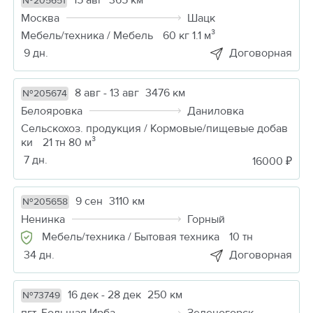
№205651
Москва
Шацк
Мебель/техника / Мебель
60 кг 1.1 м³
9 дн.
Договорная
8 авг - 13 авг
3476 км
№205674
Белояровка
Даниловка
Сельскохоз. продукция / Кормовые/пищевые добав
ки
21 тн 80 м³
7 дн.
16000 ₽
9 сен
3110 км
№205658
Ненинка
Горный
Мебель/техника / Бытовая техника
10 тн
34 дн.
Договорная
16 дек - 28 дек
250 км
№73749