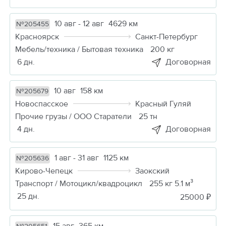
10 авг - 12 авг
4629 км
№205455
Красноярск
Санкт-Петербург
Мебель/техника / Бытовая техника
200 кг
6 дн.
Договорная
10 авг
158 км
№205679
Новоспасское
Красный Гуляй
Прочие грузы / ООО Старатели
25 тн
4 дн.
Договорная
1 авг - 31 авг
1125 км
№205636
Кирово-Чепецк
Заокский
Транспорт / Мотоцикл/квадроцикл
255 кг 5.1 м³
25 дн.
25000 ₽
15 авг
365 км