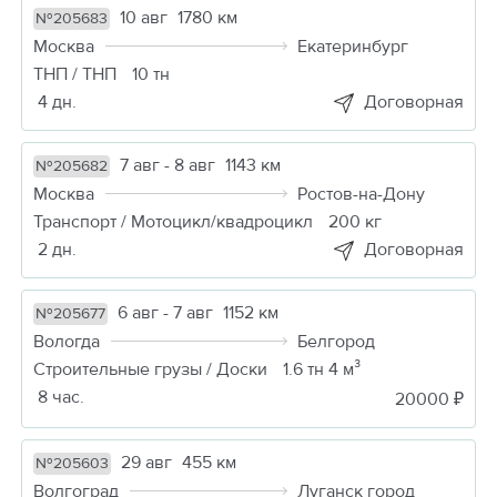
10 авг
1780 км
№205683
Москва
Екатеринбург
ТНП / ТНП
10 тн
4 дн.
Договорная
7 авг - 8 авг
1143 км
№205682
Москва
Ростов-на-Дону
Транспорт / Мотоцикл/квадроцикл
200 кг
2 дн.
Договорная
6 авг - 7 авг
1152 км
№205677
Вологда
Белгород
Строительные грузы / Доски
1.6 тн 4 м³
8 час.
20000 ₽
29 авг
455 км
№205603
Волгоград
Луганск город