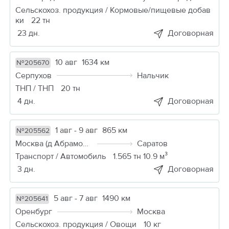
Сельскохоз. продукция / Кормовые/пищевые добав
ки
22 тн
23 дн.
Договорная
10 авг
1634 км
№205670
Серпухов
Нальчик
ТНП / ТНП
20 тн
4 дн.
Договорная
1 авг - 9 авг
865 км
№205562
Москва (д Абрамовка)
Саратов
Транспорт / Автомобиль
1.565 тн 10.9 м³
3 дн.
Договорная
5 авг - 7 авг
1490 км
№205641
Оренбург
Москва
Сельскохоз. продукция / Овощи
10 кг