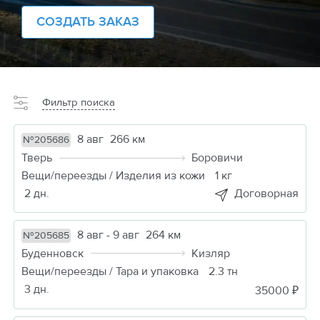
СОЗДАТЬ ЗАКАЗ
Фильтр поиска
8 авг
266 км
№205686
Тверь
Боровичи
Вещи/переезды / Изделия из кожи
1 кг
2 дн.
Договорная
8 авг - 9 авг
264 км
№205685
Буденновск
Кизляр
Вещи/переезды / Тара и упаковка
2.3 тн
3 дн.
35000 ₽