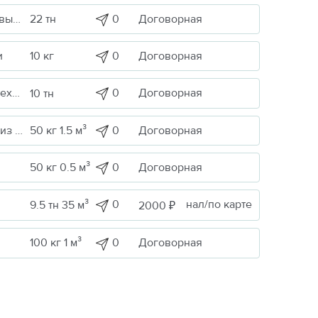
0
Договорная
Сельскохоз. продукция / Кормовые/пищевые добавки
22 тн
0
Договорная
и
10 кг
ика
0
Договорная
10 тн
0
Договорная
Строительные грузы / Изделия из металла
50 кг 1.5 м³
0
Договорная
50 кг 0.5 м³
0
нал/по карте
9.5 тн 35 м³
2000 ₽
0
Договорная
100 кг 1 м³