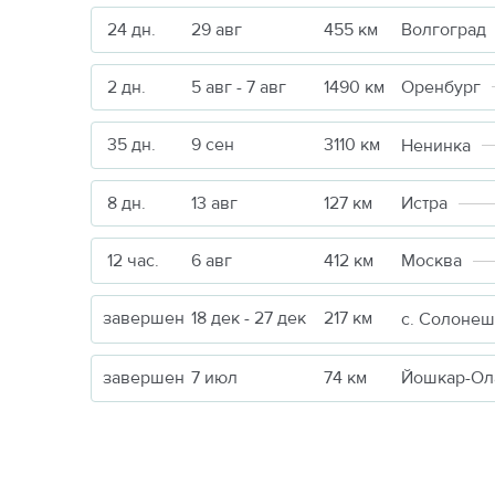
24 дн.
29 авг
455 км
Волгоград
2 дн.
5 авг - 7 авг
1490 км
Оренбург
35 дн.
9 сен
3110 км
Ненинка
8 дн.
13 авг
127 км
Истра
12 час.
6 авг
412 км
Москва
завершен
18 дек - 27 дек
217 км
с. Солоне
завершен
7 июл
74 км
Йошкар-Ол