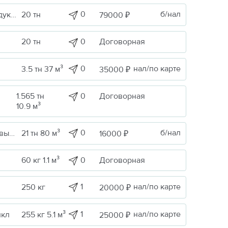
0
б/нал
сные
20 тн
79000 ₽
0
Договорная
20 тн
0
нал/по карте
3.5 тн 37 м³
35000 ₽
1.565 тн
0
Договорная
10.9 м³
0
б/нал
Сельскохоз. продукция / Кормовые/пищевые добавки
21 тн 80 м³
16000 ₽
0
Договорная
60 кг 1.1 м³
1
нал/по карте
250 кг
20000 ₽
1
нал/по карте
икл
255 кг 5.1 м³
25000 ₽