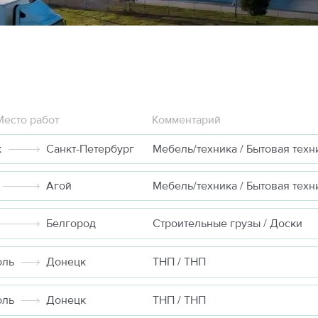
Место работ
Комментарий
к
Санкт-Петербург
Мебель/техника / Бытовая техн
Агой
Мебель/техника / Бытовая техн
Белгород
Строительные грузы / Доски
оль
Донецк
ТНП / ТНП
оль
Донецк
ТНП / ТНП