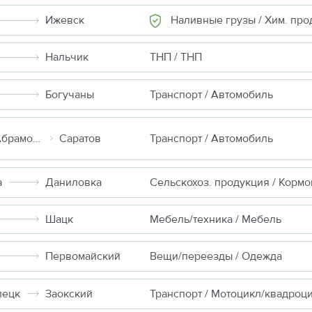
Наливные грузы / Хим. продукты неопа
Ижевск
Нальчик
ТНП / ТНП
Богучаны
Транспорт / Автомобиль
Москва (д Абрамовка)
Саратов
Транспорт / Автомобиль
а
Даниловка
Шацк
Мебель/техника / Мебель
Первомайский
Вещи/переезды / Одежда
пецк
Заокский
Транспорт / Мотоцикл/квадроц