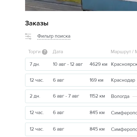
Заказы
Фильтр поиска
Торги
Дата
Маршрут / 
?
7 дн.
10 авг - 12 авг
4629 км
Красноярс
12 час.
6 авг
169 км
Краснодар
2 дн.
6 авг - 7 авг
1152 км
Вологда
12 час.
6 авг
845 км
Симфероп
12 час.
6 авг
845 км
Симфероп