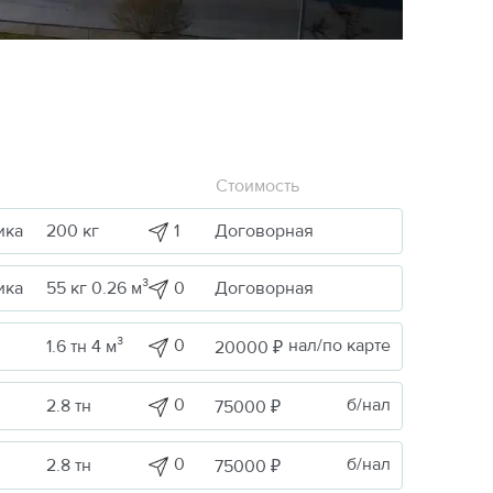
Стоимость
1
Договорная
ика
200 кг
0
Договорная
ика
55 кг 0.26 м³
0
нал/по карте
1.6 тн 4 м³
20000 ₽
0
б/нал
2.8 тн
75000 ₽
0
б/нал
2.8 тн
75000 ₽