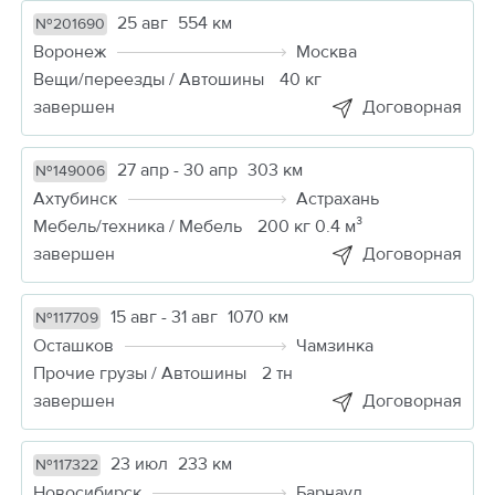
25 авг
554 км
№201690
Воронеж
Москва
Вещи/переезды / Автошины
40 кг
завершен
Договорная
27 апр - 30 апр
303 км
№149006
Ахтубинск
Астрахань
Мебель/техника / Мебель
200 кг 0.4 м³
завершен
Договорная
15 авг - 31 авг
1070 км
№117709
Осташков
Чамзинка
Прочие грузы / Автошины
2 тн
завершен
Договорная
23 июл
233 км
№117322
Новосибирск
Барнаул