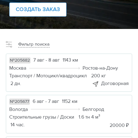
СОЗДАТЬ ЗАКАЗ
Фильтр поиска
7 авг - 8 авг
1143 км
№205682
Москва
Ростов-на-Дону
Транспорт / Мотоцикл/квадроцикл
200 кг
2 дн.
Договорная
6 авг - 7 авг
1152 км
№205677
Вологда
Белгород
Строительные грузы / Доски
1.6 тн 4 м³
14 час.
20000 ₽