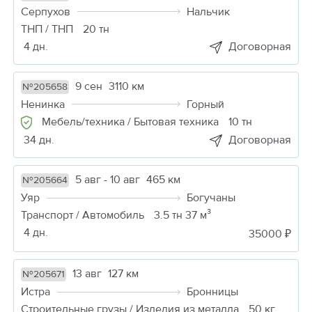
Серпухов
Нальчик
ТНП / ТНП
20 тн
4 дн.
Договорная
9 сен
3110 км
№205658
Ненинка
Горный
Мебель/техника / Бытовая техника
10 тн
34 дн.
Договорная
5 авг - 10 авг
465 км
№205664
Уяр
Богучаны
Транспорт / Автомобиль
3.5 тн 37 м³
4 дн.
35000 ₽
13 авг
127 км
№205671
Истра
Бронницы
Строительные грузы / Изделия из металла
50 кг