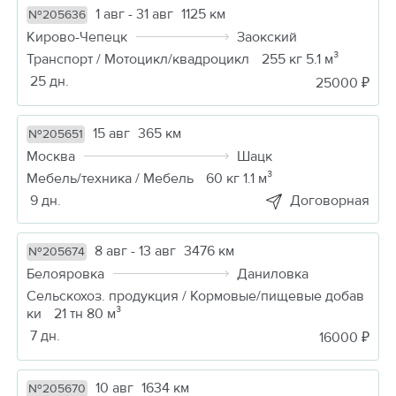
1 авг - 31 авг
1125 км
№205636
Кирово-Чепецк
Заокский
Транспорт / Мотоцикл/квадроцикл
255 кг 5.1 м³
25 дн.
25000 ₽
15 авг
365 км
№205651
Москва
Шацк
Мебель/техника / Мебель
60 кг 1.1 м³
9 дн.
Договорная
8 авг - 13 авг
3476 км
№205674
Белояровка
Даниловка
Сельскохоз. продукция / Кормовые/пищевые добав
ки
21 тн 80 м³
7 дн.
16000 ₽
10 авг
1634 км
№205670