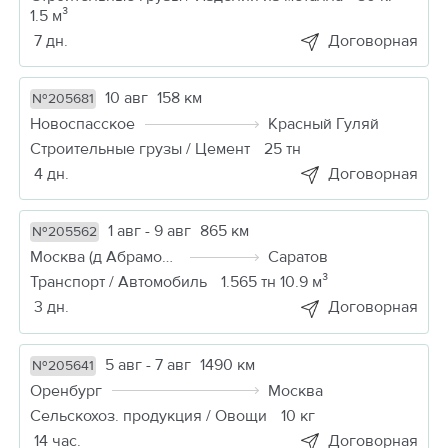
1.5 м³
7 дн.
Договорная
10 авг
158 км
№205681
Новоспасское
Красный Гуляй
Строительные грузы / Цемент
25 тн
4 дн.
Договорная
1 авг - 9 авг
865 км
№205562
Москва (д Абрамовка)
Саратов
Транспорт / Автомобиль
1.565 тн 10.9 м³
3 дн.
Договорная
5 авг - 7 авг
1490 км
№205641
Оренбург
Москва
Сельскохоз. продукция / Овощи
10 кг
14 час.
Договорная