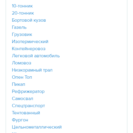
10-тонник
20-тонник
Бортовой кузов
Газель
Грузовик
Изотермический
Контейнеровоз
Легковой автомобиль
Ломовоз
Низкорамный трал
Опен Топ
Пикап
Рефрижератор
Самосвал
Спецтранспорт
Тентованный
Фургон
Цельнометаллический