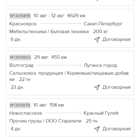
10 авг - 12 авг
4629 км
№205455
Красноярск
Санкт-Петербург
Мебель/техника / Бытовая техника
200 кг
6 дн.
Договорная
29 авг
455 км
№205603
Волгоград
Луганск город
Сельскохоз. продукция / Кормовые/пищевые добав
ки
22 тн
23 дн.
Договорная
10 авг
158 км
№205679
Новоспасское
Красный Гуляй
Прочие грузы / ООО Старатели
25 тн
4 дн.
Договорная