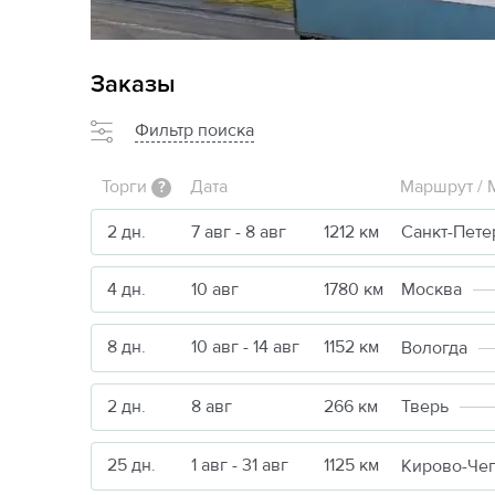
Заказы
Фильтр поиска
Торги
Дата
Маршрут / 
?
2 дн.
7 авг - 8 авг
1212 км
Санкт-Пете
4 дн.
10 авг
1780 км
Москва
8 дн.
10 авг - 14 авг
1152 км
Вологда
2 дн.
8 авг
266 км
Тверь
25 дн.
1 авг - 31 авг
1125 км
Кирово-Че