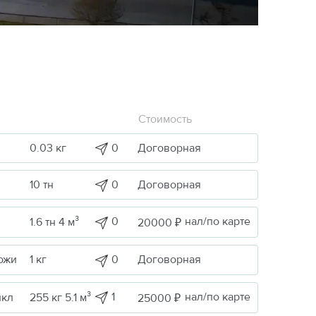
Стоимость
0
Договорная
0.03 кг
0
Договорная
10 тн
0
нал/по карте
1.6 тн 4 м³
20000 ₽
0
Договорная
ожи
1 кг
1
нал/по карте
икл
255 кг 5.1 м³
25000 ₽