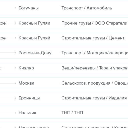
Богучаны
Транспорт / Автомобиль
кое
Красный Гуляй
Прочие грузы / ООО Старатели
кое
Красный Гуляй
Строительные грузы / Цемент
Ростов-на-Дону
Транспорт / Мотоцикл/квадроц
к
Кизляр
Вещи/переезды / Тара и упаков
Москва
Сельскохоз. продукция / Овощ
Бронницы
Нальчик
ТНП / ТНП
Луганск город