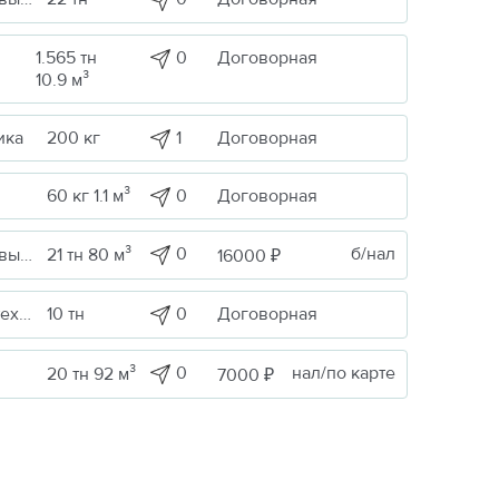
1.565 тн
0
Договорная
10.9 м³
1
Договорная
ика
200 кг
0
Договорная
60 кг 1.1 м³
0
б/нал
Сельскохоз. продукция / Кормовые/пищевые добавки
21 тн 80 м³
16000 ₽
ика
0
Договорная
10 тн
0
нал/по карте
20 тн 92 м³
7000 ₽