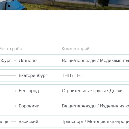
Место работ
Комментарий
рбург
Летнево
Вещи/переезды / Медикаменты
Екатеринбург
ТНП / ТНП
Белгород
Строительные грузы / Доски
Боровичи
Вещи/переезды / Изделия из к
пецк
Заокский
Транспорт / Мотоцикл/квадроц