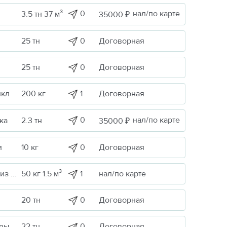
0
нал/по карте
3.5 тн 37 м³
35000 ₽
0
Договорная
25 тн
0
Договорная
25 тн
1
Договорная
икл
200 кг
0
нал/по карте
ка
2.3 тн
35000 ₽
0
Договорная
и
10 кг
1
нал/по карте
Строительные грузы / Изделия из металла
50 кг 1.5 м³
0
Договорная
20 тн
0
Договорная
Сельскохоз. продукция / Кормовые/пищевые добавки
22 тн