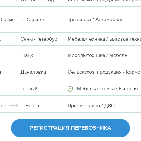
Москва (д Абрамовка)
Саратов
Транспорт / Автомобиль
к
Санкт-Петербург
Мебель/техника / Бытовая техн
Шацк
Мебель/техника / Мебель
а
Даниловка
Мебель/техника / Бытовая техн
Горный
ино
с. Ворга
Прочие грузы / ДВП
РЕГИСТРАЦИЯ ПЕРЕВОЗЧИКА