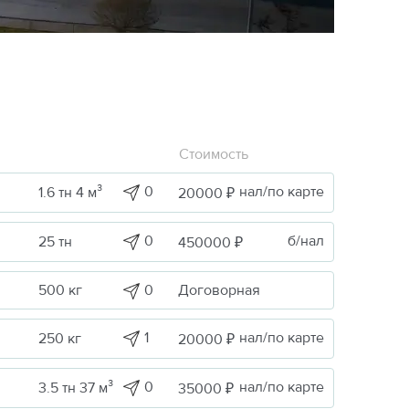
Стоимость
0
нал/по карте
1.6 тн 4 м³
20000 ₽
0
б/нал
25 тн
450000 ₽
0
Договорная
500 кг
1
нал/по карте
250 кг
20000 ₽
0
нал/по карте
3.5 тн 37 м³
35000 ₽