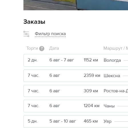
Заказы
Фильтр поиска
Торги
Дата
Маршрут / 
?
2 дн.
6 авг - 7 авг
1152 км
Вологда
7 час.
6 авг
2359 км
Шексна
7 час.
6 авг
309 км
Ростов-на-
7 час.
6 авг
1204 км
Чаны
5 дн.
5 авг - 10 авг
465 км
Уяр