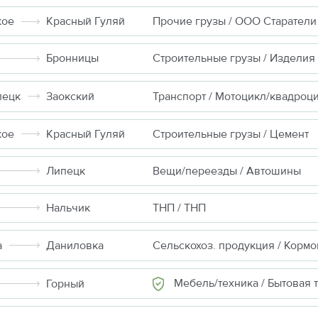
кое
Красный Гуляй
Прочие грузы / ООО Старатели
Бронницы
пецк
Заокский
Транспорт / Мотоцикл/квадроц
кое
Красный Гуляй
Строительные грузы / Цемент
Липецк
Вещи/переезды / Автошины
Нальчик
ТНП / ТНП
а
Даниловка
Мебель/техника / Бытовая техн
Горный