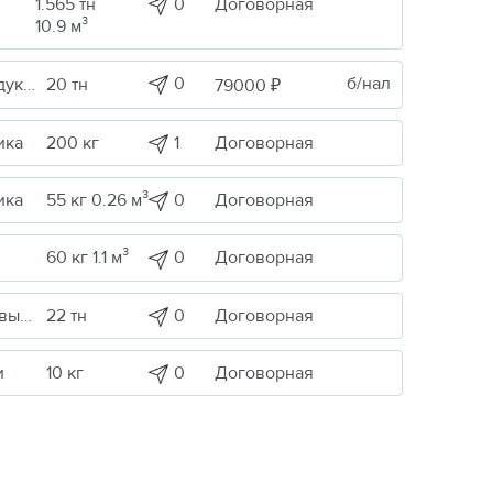
1.565 тн
0
Договорная
10.9 м³
0
б/нал
сные
20 тн
79000 ₽
1
Договорная
ика
200 кг
0
Договорная
ика
55 кг 0.26 м³
0
Договорная
60 кг 1.1 м³
0
Договорная
Сельскохоз. продукция / Кормовые/пищевые добавки
22 тн
0
Договорная
и
10 кг