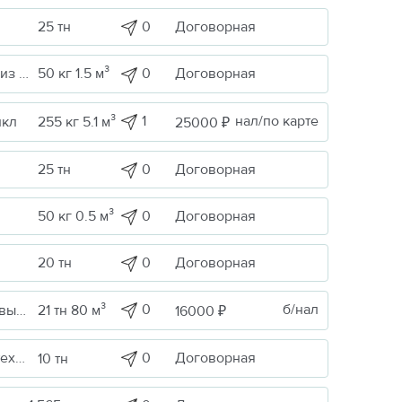
0
Договорная
25 тн
0
Договорная
Строительные грузы / Изделия из металла
50 кг 1.5 м³
1
нал/по карте
икл
255 кг 5.1 м³
25000 ₽
0
Договорная
25 тн
0
Договорная
50 кг 0.5 м³
0
Договорная
20 тн
0
б/нал
Сельскохоз. продукция / Кормовые/пищевые добавки
21 тн 80 м³
16000 ₽
ика
0
Договорная
10 тн