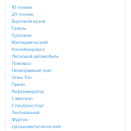
10-тонник
20-тонник
Бортовой кузов
Газель
Грузовик
Изотермический
Контейнеровоз
Легковой автомобиль
Ломовоз
Низкорамный трал
Опен Топ
Пикап
Рефрижератор
Самосвал
Спецтранспорт
Тентованный
Фургон
Цельнометаллический