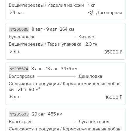
Вещи/переезды / Изделия из кожи
1 кг
24 час.
Договорная
8 авг - 9 авг
264 км
№205685
Буденновск
Кизляр
Вещи/переезды / Тара и упаковка
2.3 тн
2 дн.
35000 ₽
8 авг - 13 авг
3476 км
№205674
Белояровка
Даниловка
Сельскохоз. продукция / Кормовые/пищевые добав
ки
21 тн 80 м³
6 дн.
16000 ₽
29 авг
455 км
№205603
Волгоград
Луганск город
Сельскохоз. продукция / Кормовые/пищевые добав