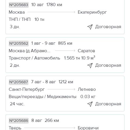
10 авг
1780 км
№205683
Москва
Екатеринбург
ТНП / ТНП
10 тн
3 дн.
Договорная
1 авг - 9 авг
865 км
№205562
Москва (д Абрамовка)
Саратов
Транспорт / Автомобиль
1.565 тн 10.9 м³
2 дн.
Договорная
7 авг - 8 авг
1212 км
№205687
Санкт-Петербург
Летнево
Вещи/переезды / Медикаменты
0.03 кг
24 час.
Договорная
8 авг
266 км
№205686
Тверь
Боровичи