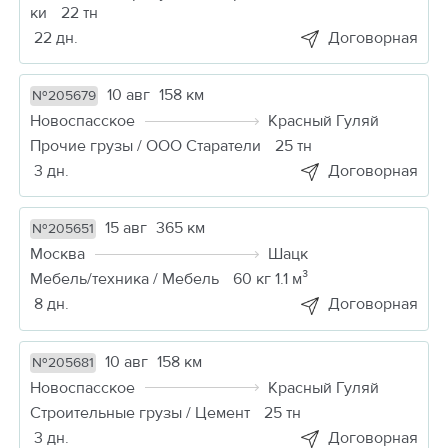
ки
22 тн
22 дн.
Договорная
10 авг
158 км
№205679
Новоспасское
Красный Гуляй
Прочие грузы / ООО Старатели
25 тн
3 дн.
Договорная
15 авг
365 км
№205651
Москва
Шацк
Мебель/техника / Мебель
60 кг 1.1 м³
8 дн.
Договорная
10 авг
158 км
№205681
Новоспасское
Красный Гуляй
Строительные грузы / Цемент
25 тн
3 дн.
Договорная