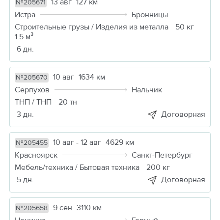
13 авг
127 км
№205671
Истра
Бронницы
Строительные грузы / Изделия из металла
50 кг
1.5 м³
6 дн.
10 авг
1634 км
№205670
Серпухов
Нальчик
ТНП / ТНП
20 тн
3 дн.
Договорная
10 авг - 12 авг
4629 км
№205455
Красноярск
Санкт-Петербург
Мебель/техника / Бытовая техника
200 кг
5 дн.
Договорная
9 сен
3110 км
№205658