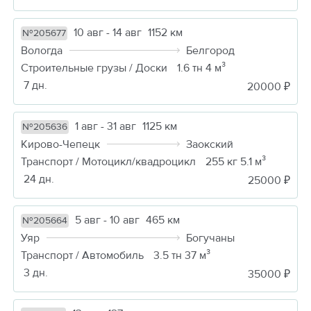
10 авг - 14 авг
1152 км
№205677
Вологда
Белгород
Строительные грузы / Доски
1.6 тн 4 м³
7 дн.
20000 ₽
1 авг - 31 авг
1125 км
№205636
Кирово-Чепецк
Заокский
Транспорт / Мотоцикл/квадроцикл
255 кг 5.1 м³
24 дн.
25000 ₽
5 авг - 10 авг
465 км
№205664
Уяр
Богучаны
Транспорт / Автомобиль
3.5 тн 37 м³
3 дн.
35000 ₽