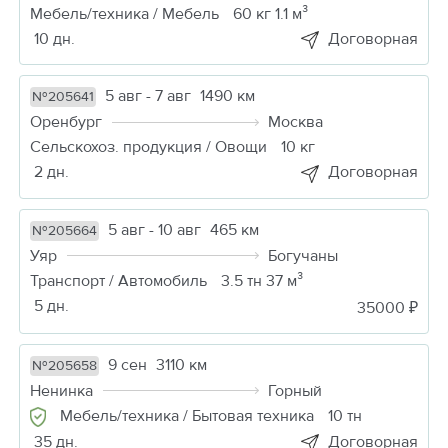
Мебель/техника / Мебель
60 кг 1.1 м³
10 дн.
Договорная
5 авг - 7 авг
1490 км
№205641
Оренбург
Москва
Сельскохоз. продукция / Овощи
10 кг
2 дн.
Договорная
5 авг - 10 авг
465 км
№205664
Уяр
Богучаны
Транспорт / Автомобиль
3.5 тн 37 м³
5 дн.
35000 ₽
9 сен
3110 км
№205658
Ненинка
Горный
Мебель/техника / Бытовая техника
10 тн
35 дн.
Договорная