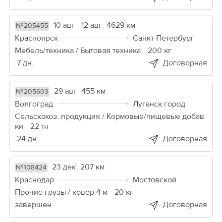
10 авг - 12 авг
4629 км
№205455
Красноярск
Санкт-Петербург
Мебель/техника / Бытовая техника
200 кг
7 дн.
Договорная
29 авг
455 км
№205603
Волгоград
Луганск город
Сельскохоз. продукция / Кормовые/пищевые добав
ки
22 тн
24 дн.
Договорная
23 дек
207 км
№108424
Краснодар
Мостовской
Прочие грузы / ковер 4 м
20 кг
завершен
Договорная