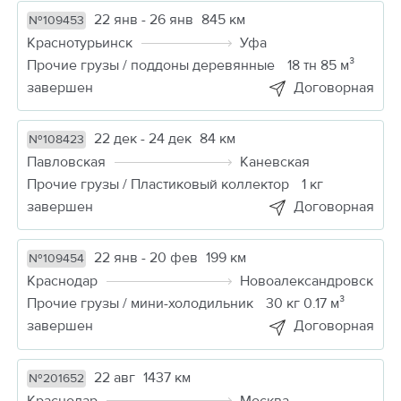
22 янв - 26 янв
845 км
№109453
Краснотурьинск
Уфа
Прочие грузы / поддоны деревянные
18 тн 85 м³
завершен
Договорная
22 дек - 24 дек
84 км
№108423
Павловская
Каневская
Прочие грузы / Пластиковый коллектор
1 кг
завершен
Договорная
22 янв - 20 фев
199 км
№109454
Краснодар
Новоалександровск
Прочие грузы / мини-холодильник
30 кг 0.17 м³
завершен
Договорная
22 авг
1437 км
№201652
Краснодар
Москва