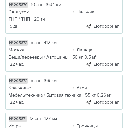
10 авг
1634 км
№205670
Серпухов
Нальчик
ТНП / ТНП
20 тн
5 дн.
Договорная
6 авг
412 км
№205673
Москва
Липецк
Вещи/переезды / Автошины
50 кг 0.5 м³
22 час.
Договорная
6 авг
169 км
№205672
Краснодар
Агой
Мебель/техника / Бытовая техника
55 кг 0.26 м³
22 час.
Договорная
13 авг
127 км
№205671
Истра
Бронницы