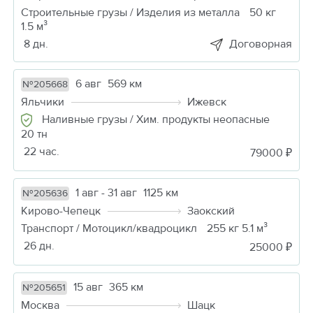
Строительные грузы / Изделия из металла
50 кг
1.5 м³
8 дн.
Договорная
6 авг
569 км
№205668
Яльчики
Ижевск
Наливные грузы / Хим. продукты неопасные
20 тн
22 час.
79000 ₽
1 авг - 31 авг
1125 км
№205636
Кирово-Чепецк
Заокский
Транспорт / Мотоцикл/квадроцикл
255 кг 5.1 м³
26 дн.
25000 ₽
15 авг
365 км
№205651
Москва
Шацк