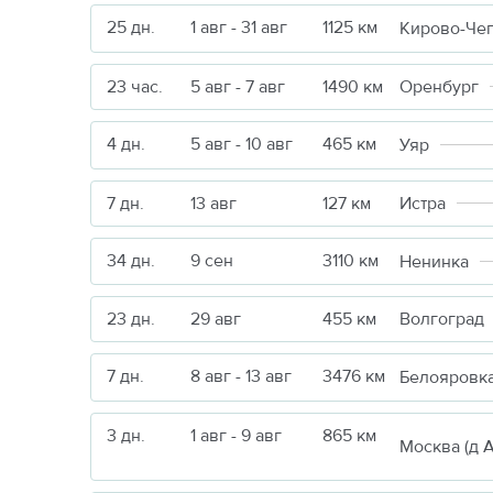
25 дн.
1 авг - 31 авг
1125 км
Кирово-Че
23 час.
5 авг - 7 авг
1490 км
Оренбург
4 дн.
5 авг - 10 авг
465 км
Уяр
7 дн.
13 авг
127 км
Истра
34 дн.
9 сен
3110 км
Ненинка
23 дн.
29 авг
455 км
Волгоград
7 дн.
8 авг - 13 авг
3476 км
Белояровк
3 дн.
1 авг - 9 авг
865 км