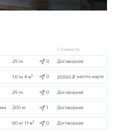
Стоимость
0
Договорная
25 тн
0
нал/по карте
1.6 тн 4 м³
20000 ₽
0
Договорная
25 тн
1
Договорная
ика
200 кг
0
Договорная
60 кг 1.1 м³