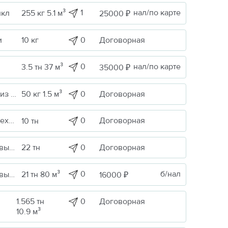
1
нал/по карте
икл
255 кг 5.1 м³
25000 ₽
0
Договорная
и
10 кг
0
нал/по карте
3.5 тн 37 м³
35000 ₽
0
Договорная
Строительные грузы / Изделия из металла
50 кг 1.5 м³
ика
0
Договорная
10 тн
0
Договорная
Сельскохоз. продукция / Кормовые/пищевые добавки
22 тн
0
б/нал
Сельскохоз. продукция / Кормовые/пищевые добавки
21 тн 80 м³
16000 ₽
1.565 тн
0
Договорная
10.9 м³