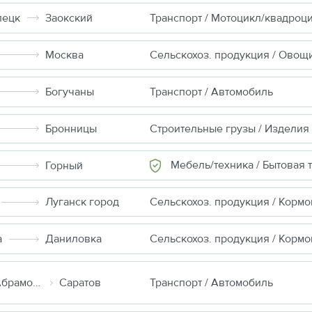
пецк
Заокский
Транспорт / Мотоцикл/квадроц
Москва
Сельскохоз. продукция / Овощ
Богучаны
Транспорт / Автомобиль
Бронницы
Мебель/техника / Бытовая техн
Горный
Луганск город
а
Даниловка
Москва (д Абрамовка)
Саратов
Транспорт / Автомобиль