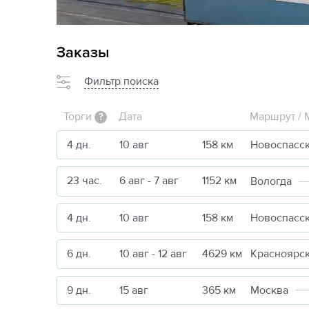
Заказы
Фильтр поиска
Торги
Дата
Маршрут / 
?
4 дн.
10 авг
158 км
Новоспасс
23 час.
6 авг - 7 авг
1152 км
Вологда
4 дн.
10 авг
158 км
Новоспасс
6 дн.
10 авг - 12 авг
4629 км
Красноярс
9 дн.
15 авг
365 км
Москва