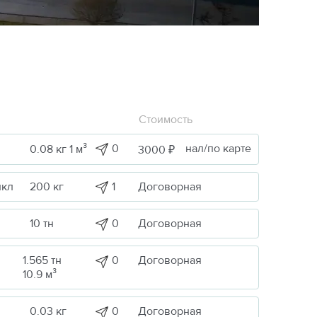
Стоимость
0
нал/по карте
0.08 кг 1 м³
3000 ₽
1
Договорная
икл
200 кг
0
Договорная
10 тн
1.565 тн
0
Договорная
10.9 м³
0
Договорная
0.03 кг