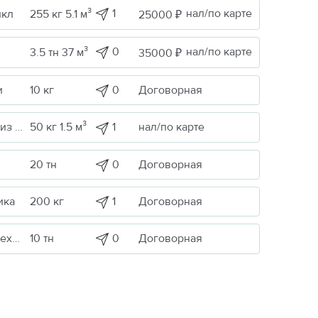
1
нал/по карте
икл
255 кг 5.1 м³
25000 ₽
0
нал/по карте
3.5 тн 37 м³
35000 ₽
0
Договорная
и
10 кг
1
нал/по карте
Строительные грузы / Изделия из металла
50 кг 1.5 м³
0
Договорная
20 тн
1
Договорная
ика
200 кг
ика
0
Договорная
10 тн