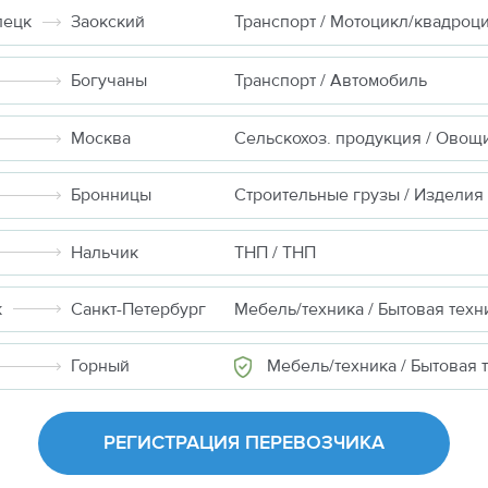
пецк
Заокский
Транспорт / Мотоцикл/квадроц
Богучаны
Транспорт / Автомобиль
Москва
Сельскохоз. продукция / Овощ
Бронницы
Нальчик
ТНП / ТНП
к
Санкт-Петербург
Мебель/техника / Бытовая техн
Мебель/техника / Бытовая техн
Горный
РЕГИСТРАЦИЯ ПЕРЕВОЗЧИКА