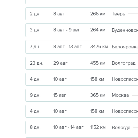
2 дн.
8 авг
266 км
Тверь
3 дн.
8 авг - 9 авг
264 км
Буденновс
7 дн.
8 авг - 13 авг
3476 км
Белояровк
23 дн.
29 авг
455 км
Волгоград
4 дн.
10 авг
158 км
Новоспасс
9 дн.
15 авг
365 км
Москва
4 дн.
10 авг
158 км
Новоспасс
8 дн.
10 авг - 14 авг
1152 км
Вологда