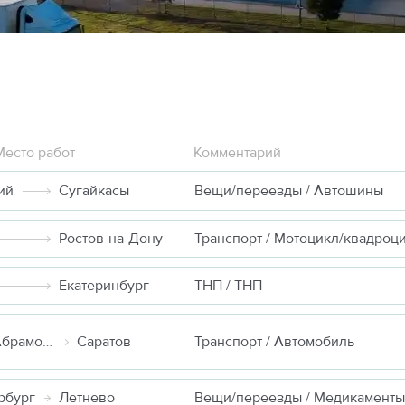
Место работ
Комментарий
ий
Сугайкасы
Вещи/переезды / Автошины
Ростов-на-Дону
Транспорт / Мотоцикл/квадроц
Екатеринбург
ТНП / ТНП
Москва (д Абрамовка)
Саратов
Транспорт / Автомобиль
рбург
Летнево
Вещи/переезды / Медикаменты