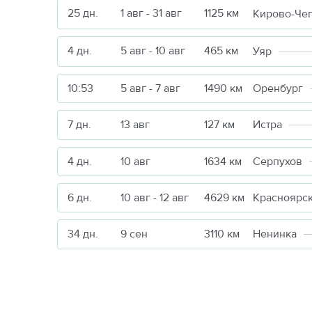
25 дн.
1 авг - 31 авг
1125 км
Кирово-Че
4 дн.
5 авг - 10 авг
465 км
Уяр
10:51
5 авг - 7 авг
1490 км
Оренбург
7 дн.
13 авг
127 км
Истра
4 дн.
10 авг
1634 км
Серпухов
6 дн.
10 авг - 12 авг
4629 км
Красноярс
34 дн.
9 сен
3110 км
Ненинка