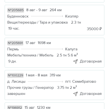
8 авг - 9 авг
264 км
№205685
Буденновск
Кизляр
Вещи/переезды / Тара и упаковка
2.3 тн
19 час.
35000 ₽
17 авг
1698 км
№205691
Пермь
Калуга
Мебель/техника / Мебель
2.5 тн 5.6 м³
9 дн.
Договорная
1 мая - 8 мая
319 км
№100229
д. Лисицы
пгт. Семибратово
Прочие грузы / Генератор
3.75 тн 2 м³
завершен
Договорная
15 авг
1230 км
№196912