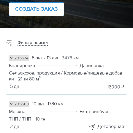
СОЗДАТЬ ЗАКАЗ
Фильтр поиска
8 авг - 13 авг
3476 км
№205674
Белояровка
Даниловка
Сельскохоз. продукция / Кормовые/пищевые добав
ки
21 тн 80 м³
5 дн.
16000 ₽
10 авг
1780 км
№205683
Москва
Екатеринбург
ТНП / ТНП
10 тн
2 дн.
Договорная