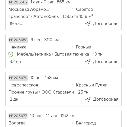
1 авг - 9 авг
865 км
№205562
Москва (д Абрамовка)
Саратов
Транспорт / Автомобиль
1.565 тн 10.9 м³
19 час.
Договорная
9 сен
3110 км
№205658
Ненинка
Горный
Мебель/техника / Бытовая техника
10 тн
32 дн.
Договорная
10 авг
158 км
№205679
Новоспасское
Красный Гуляй
Прочие грузы / ООО Старатели
25 тн
2 дн.
Договорная
10 авг - 14 авг
1152 км
№205677
Вологда
Белгород