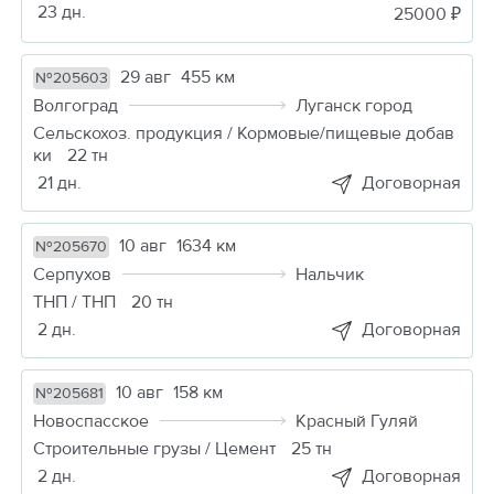
23 дн.
25000 ₽
29 авг
455 км
№205603
Волгоград
Луганск город
Сельскохоз. продукция / Кормовые/пищевые добав
ки
22 тн
21 дн.
Договорная
10 авг
1634 км
№205670
Серпухов
Нальчик
ТНП / ТНП
20 тн
2 дн.
Договорная
10 авг
158 км
№205681
Новоспасское
Красный Гуляй
Строительные грузы / Цемент
25 тн
2 дн.
Договорная