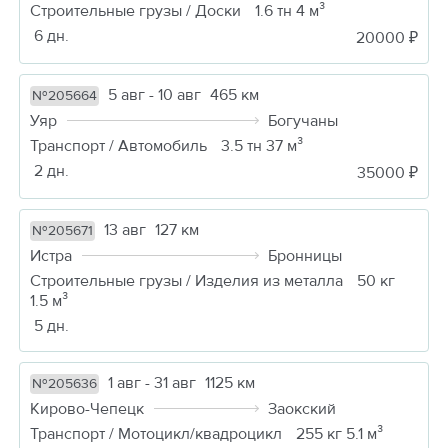
Строительные грузы / Доски
1.6 тн 4 м³
6 дн.
20000 ₽
5 авг - 10 авг
465 км
№205664
Уяр
Богучаны
Транспорт / Автомобиль
3.5 тн 37 м³
2 дн.
35000 ₽
13 авг
127 км
№205671
Истра
Бронницы
Строительные грузы / Изделия из металла
50 кг
1.5 м³
5 дн.
1 авг - 31 авг
1125 км
№205636
Кирово-Чепецк
Заокский
Транспорт / Мотоцикл/квадроцикл
255 кг 5.1 м³