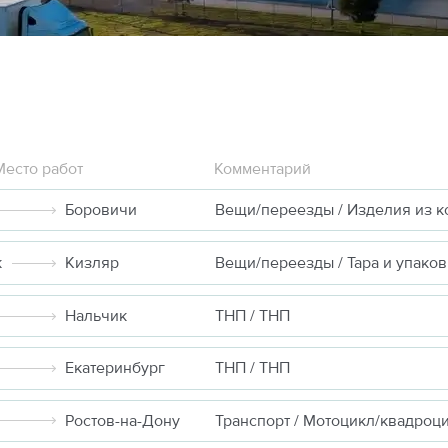
Место работ
Комментарий
Боровичи
Вещи/переезды / Изделия из к
к
Кизляр
Вещи/переезды / Тара и упаков
Нальчик
ТНП / ТНП
Екатеринбург
ТНП / ТНП
Ростов-на-Дону
Транспорт / Мотоцикл/квадроц