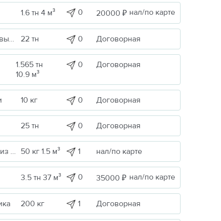
0
нал/по карте
1.6 тн 4 м³
20000 ₽
0
Договорная
Сельскохоз. продукция / Кормовые/пищевые добавки
22 тн
1.565 тн
0
Договорная
10.9 м³
0
Договорная
и
10 кг
0
Договорная
25 тн
1
нал/по карте
Строительные грузы / Изделия из металла
50 кг 1.5 м³
0
нал/по карте
3.5 тн 37 м³
35000 ₽
1
Договорная
ика
200 кг