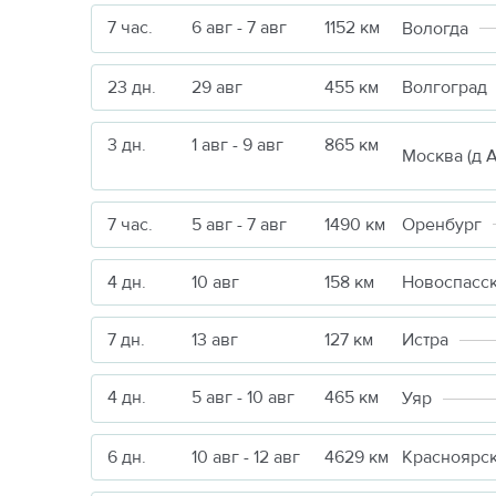
7 час.
6 авг - 7 авг
1152 км
Вологда
23 дн.
29 авг
455 км
Волгоград
3 дн.
1 авг - 9 авг
865 км
7 час.
5 авг - 7 авг
1490 км
Оренбург
4 дн.
10 авг
158 км
Новоспасс
7 дн.
13 авг
127 км
Истра
4 дн.
5 авг - 10 авг
465 км
Уяр
6 дн.
10 авг - 12 авг
4629 км
Красноярс