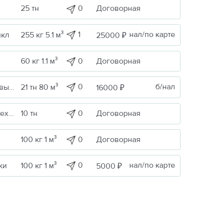
0
Договорная
25 тн
1
нал/по карте
икл
255 кг 5.1 м³
25000 ₽
0
Договорная
60 кг 1.1 м³
0
б/нал
Сельскохоз. продукция / Кормовые/пищевые добавки
21 тн 80 м³
16000 ₽
ика
0
Договорная
10 тн
0
Договорная
100 кг 1 м³
0
нал/по карте
ки
100 кг 1 м³
5000 ₽