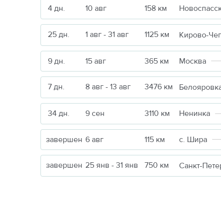
4 дн.
10 авг
158 км
Новоспасс
25 дн.
1 авг - 31 авг
1125 км
Кирово-Че
9 дн.
15 авг
365 км
Москва
7 дн.
8 авг - 13 авг
3476 км
Белояровк
34 дн.
9 сен
3110 км
Ненинка
завершен
6 авг
115 км
с. Шира
завершен
25 янв - 31 янв
750 км
Санкт-Пете