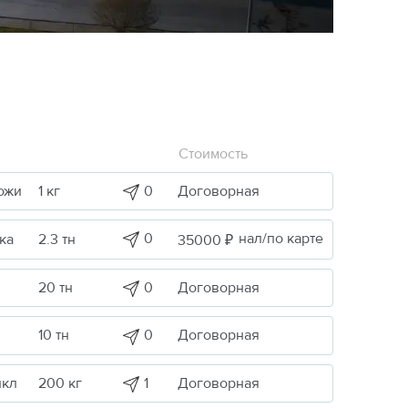
Стоимость
0
Договорная
ожи
1 кг
0
нал/по карте
ка
2.3 тн
35000 ₽
0
Договорная
20 тн
0
Договорная
10 тн
1
Договорная
икл
200 кг