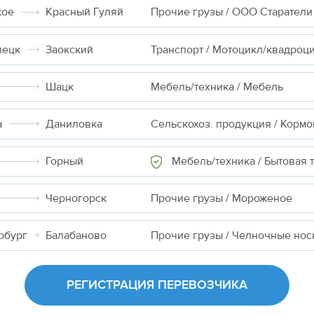
кое
Красный Гуляй
Прочие грузы / ООО Старатели
пецк
Заокский
Транспорт / Мотоцикл/квадроц
Шацк
Мебель/техника / Мебель
а
Даниловка
Мебель/техника / Бытовая техн
Горный
Черногорск
Прочие грузы / Мороженое
рбург
Балабаново
Прочие грузы / Челночные нос
РЕГИСТРАЦИЯ ПЕРЕВОЗЧИКА