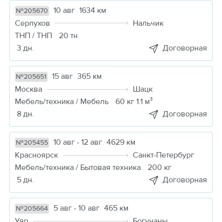
10 авг
1634 км
№205670
Серпухов
Нальчик
ТНП / ТНП
20 тн
3 дн.
Договорная
15 авг
365 км
№205651
Москва
Шацк
Мебель/техника / Мебель
60 кг 1.1 м³
8 дн.
Договорная
10 авг - 12 авг
4629 км
№205455
Красноярск
Санкт-Петербург
Мебель/техника / Бытовая техника
200 кг
5 дн.
Договорная
5 авг - 10 авг
465 км
№205664
Уяр
Богучаны