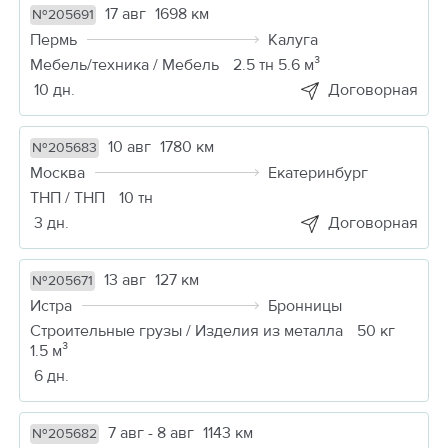
17 авг
1698 км
№205691
Пермь
Калуга
Мебель/техника / Мебель
2.5 тн 5.6 м³
10 дн.
Договорная
10 авг
1780 км
№205683
Москва
Екатеринбург
ТНП / ТНП
10 тн
3 дн.
Договорная
13 авг
127 км
№205671
Истра
Бронницы
Строительные грузы / Изделия из металла
50 кг
1.5 м³
6 дн.
7 авг - 8 авг
1143 км
№205682