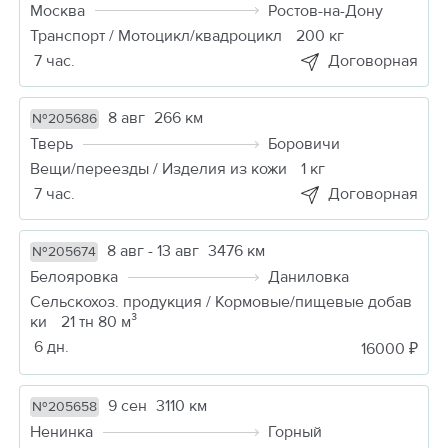
Москва
Ростов-на-Дону
Транспорт / Мотоцикл/квадроцикл
200 кг
7 час.
Договорная
8 авг
266 км
№205686
Тверь
Боровичи
Вещи/переезды / Изделия из кожи
1 кг
7 час.
Договорная
8 авг - 13 авг
3476 км
№205674
Белояровка
Даниловка
Сельскохоз. продукция / Кормовые/пищевые добав
ки
21 тн 80 м³
6 дн.
16000 ₽
9 сен
3110 км
№205658
Ненинка
Горный