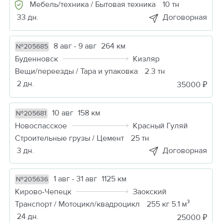
Мебель/техника / Бытовая техника
10 тн
33 дн.
Договорная
8 авг - 9 авг
264 км
№205685
Буденновск
Кизляр
Вещи/переезды / Тара и упаковка
2.3 тн
2 дн.
35000 ₽
10 авг
158 км
№205681
Новоспасское
Красный Гуляй
Строительные грузы / Цемент
25 тн
3 дн.
Договорная
1 авг - 31 авг
1125 км
№205636
Кирово-Чепецк
Заокский
Транспорт / Мотоцикл/квадроцикл
255 кг 5.1 м³
24 дн.
25000 ₽