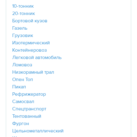
10-тонник
20-тонник
Бортовой кузов
Газель
Грузовик
Изотермический
Контейнеровоз
Легковой автомобиль
Ломовоз
Низкорамный трал
Опен Топ
Пикап
Рефрижератор
Самосвал
Спецтранспорт
Тентованный
Фургон
Цельнометаллический