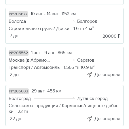
10 авг - 14 авг
1152 км
№205677
Вологда
Белгород
Строительные грузы / Доски
1.6 тн 4 м³
7 дн.
20000 ₽
1 авг - 9 авг
865 км
№205562
Москва (д Абрамовка)
Саратов
Транспорт / Автомобиль
1.565 тн 10.9 м³
2 дн.
Договорная
29 авг
455 км
№205603
Волгоград
Луганск город
Сельскохоз. продукция / Кормовые/пищевые добав
ки
22 тн
22 дн.
Договорная