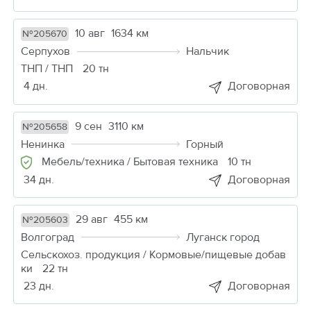
10 авг
1634 км
№205670
Серпухов
Нальчик
ТНП / ТНП
20 тн
4 дн.
Договорная
9 сен
3110 км
№205658
Ненинка
Горный
Мебель/техника / Бытовая техника
10 тн
34 дн.
Договорная
29 авг
455 км
№205603
Волгоград
Луганск город
Сельскохоз. продукция / Кормовые/пищевые добав
ки
22 тн
23 дн.
Договорная