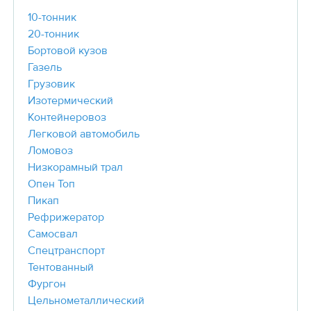
10-тонник
20-тонник
Бортовой кузов
Газель
Грузовик
Изотермический
Контейнеровоз
Легковой автомобиль
Ломовоз
Низкорамный трал
Опен Топ
Пикап
Рефрижератор
Самосвал
Спецтранспорт
Тентованный
Фургон
Цельнометаллический