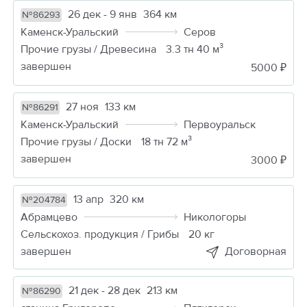
26 дек - 9 янв
364 км
№86293
Каменск-Уральский
Серов
Прочие грузы / Древесина
3.3 тн 40 м³
завершен
5000 ₽
27 ноя
133 км
№86291
Каменск-Уральский
Первоуральск
Прочие грузы / Доски
18 тн 72 м³
завершен
3000 ₽
13 апр
320 км
№204784
Абрамцево
Никологоры
Сельскохоз. продукция / Грибы
20 кг
завершен
Договорная
21 дек - 28 дек
213 км
№86290