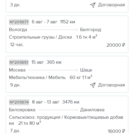
3 дн.
Договорная
6 авг - 7 авг
1152 км
№205677
Вологда
Белгород
Строительные грузы / Доски
1.6 тн 4 м³
12 час.
20000 ₽
15 авг
365 км
№205651
Москва
Шацк
Мебель/техника / Мебель
60 кг 1.1 м³
9 дн.
Договорная
8 авг - 13 авг
3476 км
№205674
Белояровка
Даниловка
Сельскохоз. продукция / Кормовые/пищевые добав
ки
21 тн 80 м³
7 дн.
16000 ₽