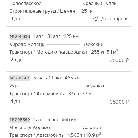
Новоспасское
Красный Гуляй
Строительные грузы / Цемент
25 тн
4 дн.
Договорная
1 авг - 31 авг
1125 км
№205636
Кирово-Чепецк
Заокский
Транспорт / Мотоцикл/квадроцикл
255 кг 5.1 м³
25 дн.
25000 ₽
5 авг - 10 авг
465 км
№205664
Уяр
Богучаны
Транспорт / Автомобиль
3.5 тн 37 м³
4 дн.
35000 ₽
1 авг - 9 авг
865 км
№205562
Москва (д Абрамовка)
Саратов
Транспорт / Автомобиль
1.565 тн 10.9 м³