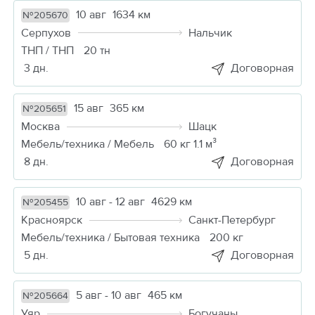
10 авг
1634 км
№205670
Серпухов
Нальчик
ТНП / ТНП
20 тн
3 дн.
Договорная
15 авг
365 км
№205651
Москва
Шацк
Мебель/техника / Мебель
60 кг 1.1 м³
8 дн.
Договорная
10 авг - 12 авг
4629 км
№205455
Красноярск
Санкт-Петербург
Мебель/техника / Бытовая техника
200 кг
5 дн.
Договорная
5 авг - 10 авг
465 км
№205664
Уяр
Богучаны