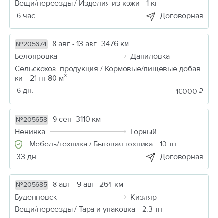
Вещи/переезды / Изделия из кожи
1 кг
6 час.
Договорная
8 авг - 13 авг
3476 км
№205674
Белояровка
Даниловка
Сельскохоз. продукция / Кормовые/пищевые добав
ки
21 тн 80 м³
6 дн.
16000 ₽
9 сен
3110 км
№205658
Ненинка
Горный
Мебель/техника / Бытовая техника
10 тн
33 дн.
Договорная
8 авг - 9 авг
264 км
№205685
Буденновск
Кизляр
Вещи/переезды / Тара и упаковка
2.3 тн