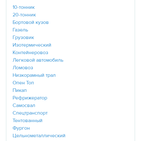
10-тонник
20-тонник
Бортовой кузов
Газель
Грузовик
Изотермический
Контейнеровоз
Легковой автомобиль
Ломовоз
Низкорамный трал
Опен Топ
Пикап
Рефрижератор
Самосвал
Спецтранспорт
Тентованный
Фургон
Цельнометаллический