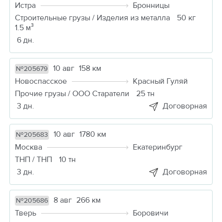
Истра
Бронницы
Строительные грузы / Изделия из металла
50 кг
1.5 м³
6 дн.
10 авг
158 км
№205679
Новоспасское
Красный Гуляй
Прочие грузы / ООО Старатели
25 тн
3 дн.
Договорная
10 авг
1780 км
№205683
Москва
Екатеринбург
ТНП / ТНП
10 тн
3 дн.
Договорная
8 авг
266 км
№205686
Тверь
Боровичи