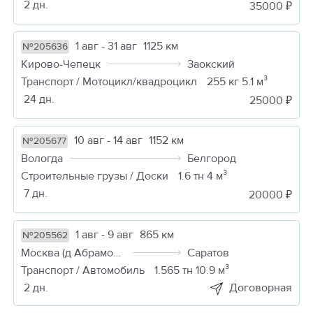
2 дн.
35000 ₽
1 авг - 31 авг
1125 км
№205636
Кирово-Чепецк
Заокский
Транспорт / Мотоцикл/квадроцикл
255 кг 5.1 м³
24 дн.
25000 ₽
10 авг - 14 авг
1152 км
№205677
Вологда
Белгород
Строительные грузы / Доски
1.6 тн 4 м³
7 дн.
20000 ₽
1 авг - 9 авг
865 км
№205562
Москва (д Абрамовка)
Саратов
Транспорт / Автомобиль
1.565 тн 10.9 м³
2 дн.
Договорная