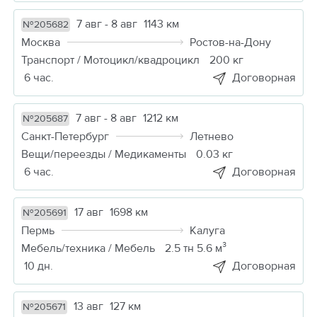
7 авг - 8 авг
1143 км
№205682
Москва
Ростов-на-Дону
Транспорт / Мотоцикл/квадроцикл
200 кг
6 час.
Договорная
7 авг - 8 авг
1212 км
№205687
Санкт-Петербург
Летнево
Вещи/переезды / Медикаменты
0.03 кг
6 час.
Договорная
17 авг
1698 км
№205691
Пермь
Калуга
Мебель/техника / Мебель
2.5 тн 5.6 м³
10 дн.
Договорная
13 авг
127 км
№205671