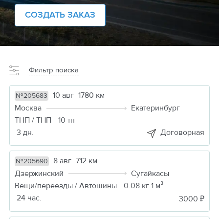
СОЗДАТЬ ЗАКАЗ
Фильтр поиска
10 авг
1780 км
№205683
Москва
Екатеринбург
ТНП / ТНП
10 тн
3 дн.
Договорная
8 авг
712 км
№205690
Дзержинский
Сугайкасы
Вещи/переезды / Автошины
0.08 кг 1 м³
24 час.
3000 ₽