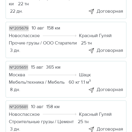
ки
22 тн
22 дн.
Договорная
10 авг
158 км
№205679
Новоспасское
Красный Гуляй
Прочие грузы / ООО Старатели
25 тн
3 дн.
Договорная
15 авг
365 км
№205651
Москва
Шацк
Мебель/техника / Мебель
60 кг 1.1 м³
8 дн.
Договорная
10 авг
158 км
№205681
Новоспасское
Красный Гуляй
Строительные грузы / Цемент
25 тн
3 дн.
Договорная