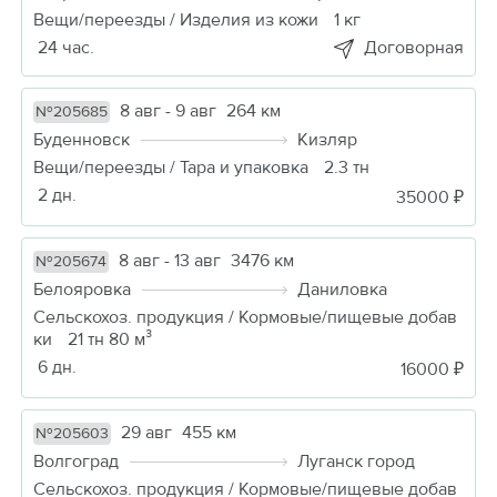
Вещи/переезды / Изделия из кожи
1 кг
24 час.
Договорная
8 авг - 9 авг
264 км
№205685
Буденновск
Кизляр
Вещи/переезды / Тара и упаковка
2.3 тн
2 дн.
35000 ₽
8 авг - 13 авг
3476 км
№205674
Белояровка
Даниловка
Сельскохоз. продукция / Кормовые/пищевые добав
ки
21 тн 80 м³
6 дн.
16000 ₽
29 авг
455 км
№205603
Волгоград
Луганск город
Сельскохоз. продукция / Кормовые/пищевые добав