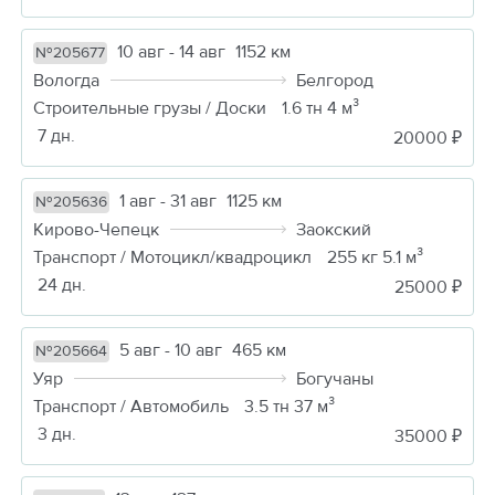
10 авг - 14 авг
1152 км
№205677
Вологда
Белгород
Строительные грузы / Доски
1.6 тн 4 м³
7 дн.
20000 ₽
1 авг - 31 авг
1125 км
№205636
Кирово-Чепецк
Заокский
Транспорт / Мотоцикл/квадроцикл
255 кг 5.1 м³
24 дн.
25000 ₽
5 авг - 10 авг
465 км
№205664
Уяр
Богучаны
Транспорт / Автомобиль
3.5 тн 37 м³
3 дн.
35000 ₽