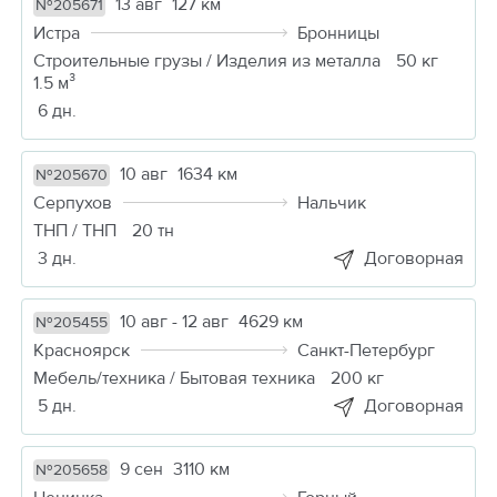
13 авг
127 км
№205671
Истра
Бронницы
Строительные грузы / Изделия из металла
50 кг
1.5 м³
6 дн.
10 авг
1634 км
№205670
Серпухов
Нальчик
ТНП / ТНП
20 тн
3 дн.
Договорная
10 авг - 12 авг
4629 км
№205455
Красноярск
Санкт-Петербург
Мебель/техника / Бытовая техника
200 кг
5 дн.
Договорная
9 сен
3110 км
№205658