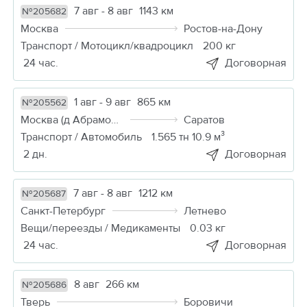
7 авг - 8 авг
1143 км
№205682
Москва
Ростов-на-Дону
Транспорт / Мотоцикл/квадроцикл
200 кг
24 час.
Договорная
1 авг - 9 авг
865 км
№205562
Москва (д Абрамовка)
Саратов
Транспорт / Автомобиль
1.565 тн 10.9 м³
2 дн.
Договорная
7 авг - 8 авг
1212 км
№205687
Санкт-Петербург
Летнево
Вещи/переезды / Медикаменты
0.03 кг
24 час.
Договорная
8 авг
266 км
№205686
Тверь
Боровичи