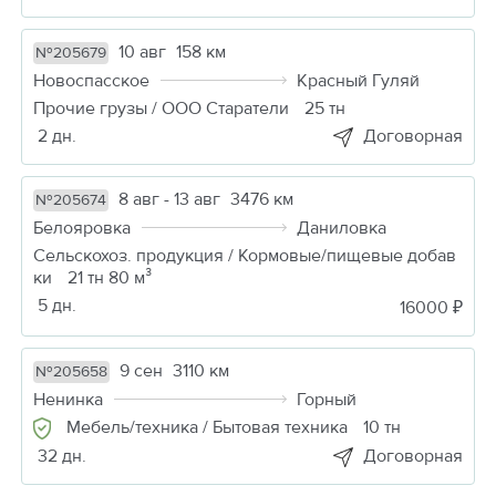
10 авг
158 км
№205679
Новоспасское
Красный Гуляй
Прочие грузы / ООО Старатели
25 тн
2 дн.
Договорная
8 авг - 13 авг
3476 км
№205674
Белояровка
Даниловка
Сельскохоз. продукция / Кормовые/пищевые добав
ки
21 тн 80 м³
5 дн.
16000 ₽
9 сен
3110 км
№205658
Ненинка
Горный
Мебель/техника / Бытовая техника
10 тн
32 дн.
Договорная