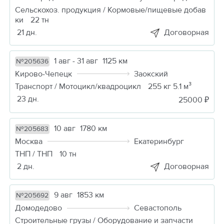
Сельскохоз. продукция / Кормовые/пищевые добав
ки
22 тн
21 дн.
Договорная
1 авг - 31 авг
1125 км
№205636
Кирово-Чепецк
Заокский
Транспорт / Мотоцикл/квадроцикл
255 кг 5.1 м³
23 дн.
25000 ₽
10 авг
1780 км
№205683
Москва
Екатеринбург
ТНП / ТНП
10 тн
2 дн.
Договорная
9 авг
1853 км
№205692
Домодедово
Севастополь
Строительные грузы / Оборудование и запчасти