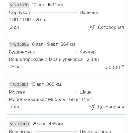
10 авг
1634 км
№205670
Серпухов
Нальчик
ТНП / ТНП
20 тн
2 дн.
Договорная
8 авг - 9 авг
264 км
№205685
Буденновск
Кизляр
Вещи/переезды / Тара и упаковка
2.3 тн
15 час.
35000 ₽
15 авг
365 км
№205651
Москва
Шацк
Мебель/техника / Мебель
60 кг 1.1 м³
7 дн.
Договорная
29 авг
455 км
№205603
Волгоград
Луганск город