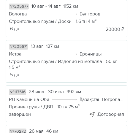
10 авг - 14 авг
1152 км
№205677
Вологда
Белгород
Строительные грузы / Доски
1.6 тн 4 м³
6 дн.
20000 ₽
13 авг
127 км
№205671
Истра
Бронницы
Строительные грузы / Изделия из металла
50 кг
1.5 м³
5 дн.
28 июл - 30 июл
992 км
№117516
RU Камень-на-Оби
Қазақстан Петропавловск
Прочие грузы / ДВП
10 тн 75 м³
завершен
Договорная
26 мая
46 км
№70272