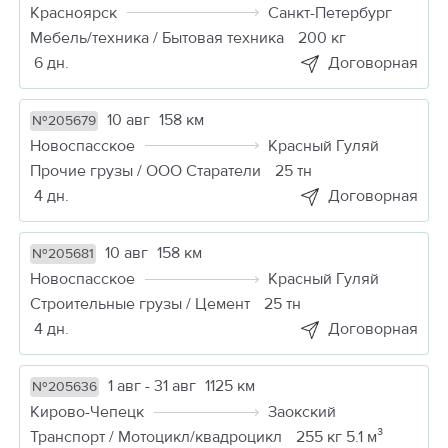
Красноярск
Санкт-Петербург
Мебель/техника / Бытовая техника
200 кг
6 дн.
Договорная
10 авг
158 км
№205679
Новоспасское
Красный Гуляй
Прочие грузы / ООО Старатели
25 тн
4 дн.
Договорная
10 авг
158 км
№205681
Новоспасское
Красный Гуляй
Строительные грузы / Цемент
25 тн
4 дн.
Договорная
1 авг - 31 авг
1125 км
№205636
Кирово-Чепецк
Заокский
Транспорт / Мотоцикл/квадроцикл
255 кг 5.1 м³