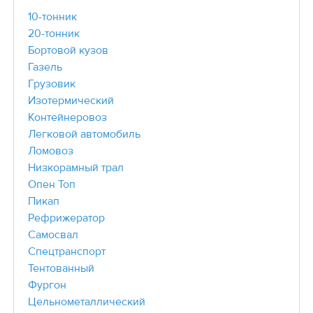
10-тонник
20-тонник
Бортовой кузов
Газель
Грузовик
Изотермический
Контейнеровоз
Легковой автомобиль
Ломовоз
Низкорамный трал
Опен Топ
Пикап
Рефрижератор
Самосвал
Спецтранспорт
Тентованный
Фургон
Цельнометаллический