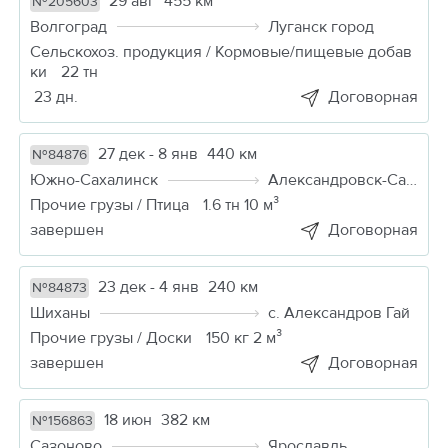
29 авг
455 км
№205603
Волгоград
Луганск город
Сельскохоз. продукция / Кормовые/пищевые добав
ки
22 тн
23 дн.
Договорная
27 дек - 8 янв
440 км
№84876
Южно-Сахалинск
Александровск-Сахалинский
Прочие грузы / Птица
1.6 тн 10 м³
завершен
Договорная
23 дек - 4 янв
240 км
№84873
Шиханы
с. Александров Гай
Прочие грузы / Доски
150 кг 2 м³
завершен
Договорная
18 июн
382 км
№156863
Сазоново
Ярославль