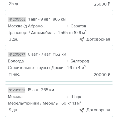
25 дн.
25000 ₽
1 авг - 9 авг
865 км
№205562
Москва (д Абрамовка)
Саратов
Транспорт / Автомобиль
1.565 тн 10.9 м³
3 дн.
Договорная
6 авг - 7 авг
1152 км
№205677
Вологда
Белгород
Строительные грузы / Доски
1.6 тн 4 м³
11 час.
20000 ₽
15 авг
365 км
№205651
Москва
Шацк
Мебель/техника / Мебель
60 кг 1.1 м³
9 дн.
Договорная