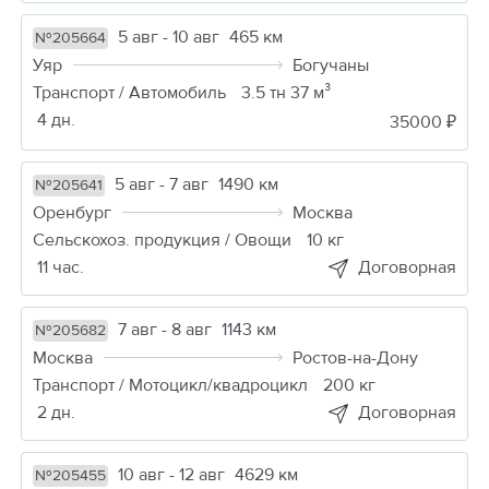
5 авг - 10 авг
465 км
№205664
Уяр
Богучаны
Транспорт / Автомобиль
3.5 тн 37 м³
4 дн.
35000 ₽
5 авг - 7 авг
1490 км
№205641
Оренбург
Москва
Сельскохоз. продукция / Овощи
10 кг
11 час.
Договорная
7 авг - 8 авг
1143 км
№205682
Москва
Ростов-на-Дону
Транспорт / Мотоцикл/квадроцикл
200 кг
2 дн.
Договорная
10 авг - 12 авг
4629 км
№205455