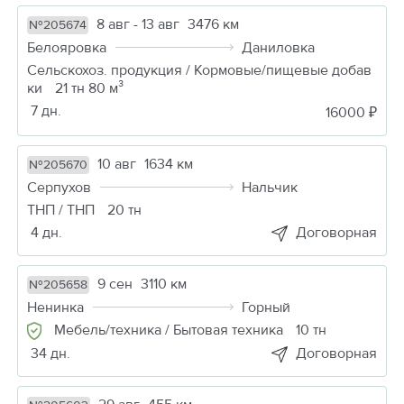
8 авг - 13 авг
3476 км
№205674
Белояровка
Даниловка
Сельскохоз. продукция / Кормовые/пищевые добав
ки
21 тн 80 м³
7 дн.
16000 ₽
10 авг
1634 км
№205670
Серпухов
Нальчик
ТНП / ТНП
20 тн
4 дн.
Договорная
9 сен
3110 км
№205658
Ненинка
Горный
Мебель/техника / Бытовая техника
10 тн
34 дн.
Договорная