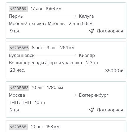
17 авг
1698 км
№205691
Пермь
Калуга
Мебель/техника / Мебель
2.5 тн 5.6 м³
9 дн.
Договорная
8 авг - 9 авг
264 км
№205685
Буденновск
Кизляр
Вещи/переезды / Тара и упаковка
2.3 тн
23 час.
35000 ₽
10 авг
1780 км
№205683
Москва
Екатеринбург
ТНП / ТНП
10 тн
2 дн.
Договорная
10 авг
158 км
№205681