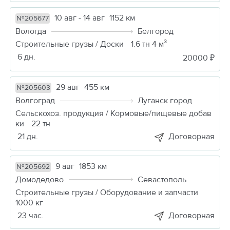
10 авг - 14 авг
1152 км
№205677
Вологда
Белгород
Строительные грузы / Доски
1.6 тн 4 м³
6 дн.
20000 ₽
29 авг
455 км
№205603
Волгоград
Луганск город
Сельскохоз. продукция / Кормовые/пищевые добав
ки
22 тн
21 дн.
Договорная
9 авг
1853 км
№205692
Домодедово
Севастополь
Строительные грузы / Оборудование и запчасти
1000 кг
23 час.
Договорная