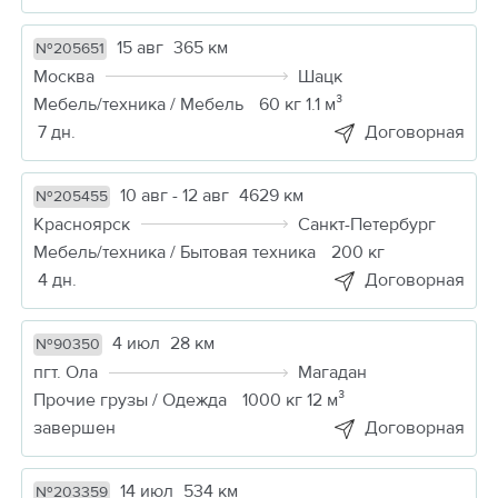
15 авг
365 км
№205651
Москва
Шацк
Мебель/техника / Мебель
60 кг 1.1 м³
7 дн.
Договорная
10 авг - 12 авг
4629 км
№205455
Красноярск
Санкт-Петербург
Мебель/техника / Бытовая техника
200 кг
4 дн.
Договорная
4 июл
28 км
№90350
пгт. Ола
Магадан
Прочие грузы / Одежда
1000 кг 12 м³
завершен
Договорная
14 июл
534 км
№203359