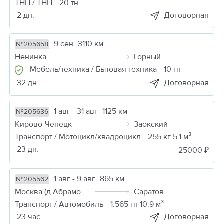
ТНП / ТНП
20 тн
2 дн.
Договорная
9 сен
3110 км
№205658
Ненинка
Горный
Мебель/техника / Бытовая техника
10 тн
32 дн.
Договорная
1 авг - 31 авг
1125 км
№205636
Кирово-Чепецк
Заокский
Транспорт / Мотоцикл/квадроцикл
255 кг 5.1 м³
23 дн.
25000 ₽
1 авг - 9 авг
865 км
№205562
Москва (д Абрамовка)
Саратов
Транспорт / Автомобиль
1.565 тн 10.9 м³
23 час.
Договорная