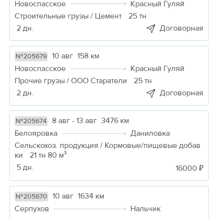
Новоспасское
Красный Гуляй
Строительные грузы / Цемент
25 тн
2 дн.
Договорная
10 авг
158 км
№205679
Новоспасское
Красный Гуляй
Прочие грузы / ООО Старатели
25 тн
2 дн.
Договорная
8 авг - 13 авг
3476 км
№205674
Белояровка
Даниловка
Сельскохоз. продукция / Кормовые/пищевые добав
ки
21 тн 80 м³
5 дн.
16000 ₽
10 авг
1634 км
№205670
Серпухов
Нальчик