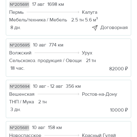
17 авг
1698 км
№205691
Пермь
Калуга
Мебель/техника / Мебель
2.5 тн 5.6 м³
8 дн.
Договорная
10 авг
774 км
№205695
Волжский
Урух
Сельскохоз. продукция / Овощи
21 тн
18 час.
82000 ₽
10 авг - 12 авг
356 км
№205694
Вешенская
Ростов-на-Дону
ТНП / Мука
2 тн
3 дн.
10000 ₽
10 авг
158 км
№205681
Новоспасское
Красный Гуляй