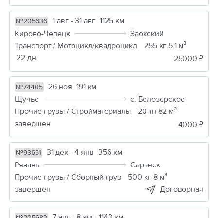
1 авг - 31 авг
1125 км
№205636
Кирово-Чепецк
Заокский
Транспорт / Мотоцикл/квадроцикл
255 кг 5.1 м³
22 дн.
25000 ₽
26 ноя
191 км
№74405
Щучье
с. Белозерское
Прочие грузы / Стройматериалы
20 тн 82 м³
завершен
4000 ₽
31 дек - 4 янв
356 км
№93661
Рязань
Саранск
Прочие грузы / Сборный груз
500 кг 8 м³
завершен
Договорная
7 авг - 8 авг
1143 км
№205682