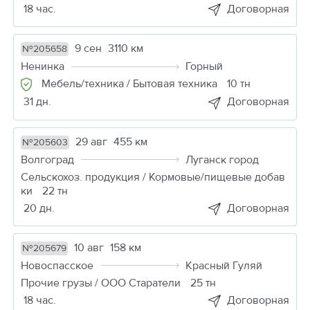
18 час.
Договорная
9 сен
3110 км
№205658
Ненинка
Горный
Мебель/техника / Бытовая техника
10 тн
31 дн.
Договорная
29 авг
455 км
№205603
Волгоград
Луганск город
Сельскохоз. продукция / Кормовые/пищевые добав
ки
22 тн
20 дн.
Договорная
10 авг
158 км
№205679
Новоспасское
Красный Гуляй
Прочие грузы / ООО Старатели
25 тн
18 час.
Договорная