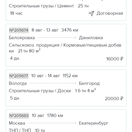
Строительные грузы / Цемент
25 тн
18 час.
Договорная
8 авг - 13 авг
3476 км
№205674
Белояровка
Даниловка
Сельскохоз. продукция / Кормовые/пищевые добав
ки
21 тн 80 м³
4 дн.
16000 ₽
10 авг - 14 авг
1152 км
№205677
Вологда
Белгород
Строительные грузы / Доски
1.6 тн 4 м³
5 дн.
20000 ₽
10 авг
1780 км
№205683
Москва
Екатеринбург
ТНП / ТНП
10 тн