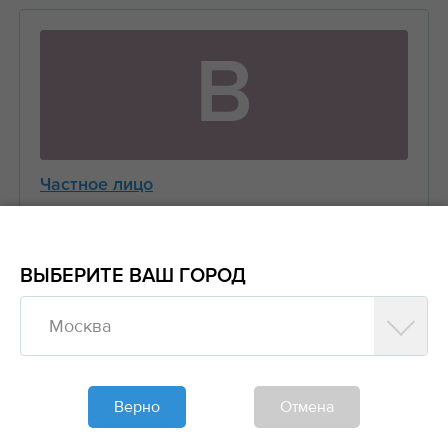
В
Частное лицо
Виктор
+7 (916) 656-XX-XX
ВЫБЕРИТЕ ВАШ ГОРОД
Москва
Предложить заказ
Обновлено больше недели назад
Верно
Отмена
Моя спецтехника
Манипуляторы, Стрела 3 тонны Борт 5 тонн