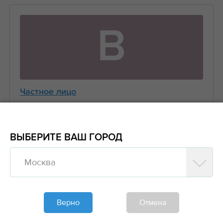
В
Частное лицо
Виктор
+7 (916) 656-XX-XX
ВЫБЕРИТЕ ВАШ ГОРОД
Москва
Предложить заказ
Обновлено больше недели назад
Верно
Отмена
Моя спецтехника
Манипуляторы, Стрела 3 тонны Борт 5 тонн