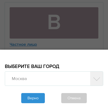
В
Частное лицо
Виктор
+7 (916) 656-XX-XX
ВЫБЕРИТЕ ВАШ ГОРОД
Москва
Предложить заказ
Обновлено больше недели назад
Верно
Отмена
Моя спецтехника
Манипуляторы, Стрела 3 тонны Борт 5 тонн