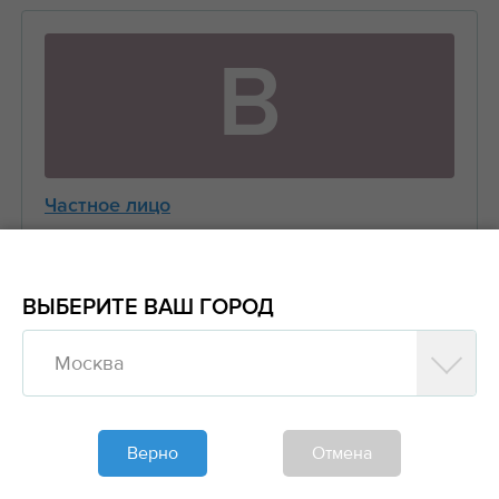
В
Частное лицо
Виктор
+7 (916) 656-XX-XX
ВЫБЕРИТЕ ВАШ ГОРОД
Москва
Предложить заказ
Обновлено больше недели назад
Верно
Отмена
Моя спецтехника
Манипуляторы, Стрела 3 тонны Борт 5 тонн