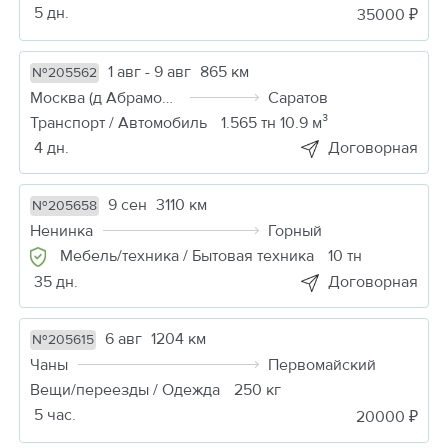
5 дн.
35000 ₽
1 авг - 9 авг
865 км
№205562
Москва (д Абрамовка)
Саратов
Транспорт / Автомобиль
1.565 тн 10.9 м³
4 дн.
Договорная
9 сен
3110 км
№205658
Ненинка
Горный
Мебель/техника / Бытовая техника
10 тн
35 дн.
Договорная
6 авг
1204 км
№205615
Чаны
Первомайский
Вещи/переезды / Одежда
250 кг
5 час.
20000 ₽