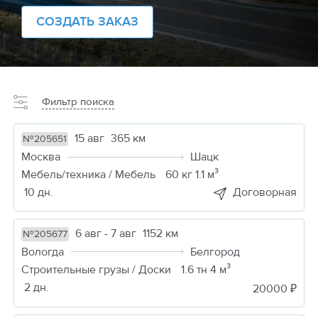
СОЗДАТЬ ЗАКАЗ
Фильтр поиска
15 авг
365 км
№205651
Москва
Шацк
Мебель/техника / Мебель
60 кг 1.1 м³
10 дн.
Договорная
6 авг - 7 авг
1152 км
№205677
Вологда
Белгород
Строительные грузы / Доски
1.6 тн 4 м³
2 дн.
20000 ₽