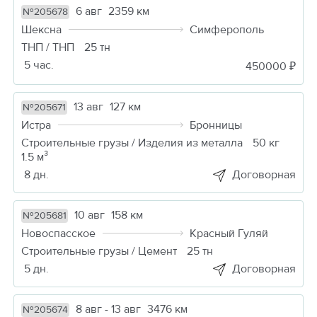
6 авг
2359 км
№205678
Шексна
Симферополь
ТНП / ТНП
25 тн
5 час.
450000 ₽
13 авг
127 км
№205671
Истра
Бронницы
Строительные грузы / Изделия из металла
50 кг
1.5 м³
8 дн.
Договорная
10 авг
158 км
№205681
Новоспасское
Красный Гуляй
Строительные грузы / Цемент
25 тн
5 дн.
Договорная
8 авг - 13 авг
3476 км
№205674