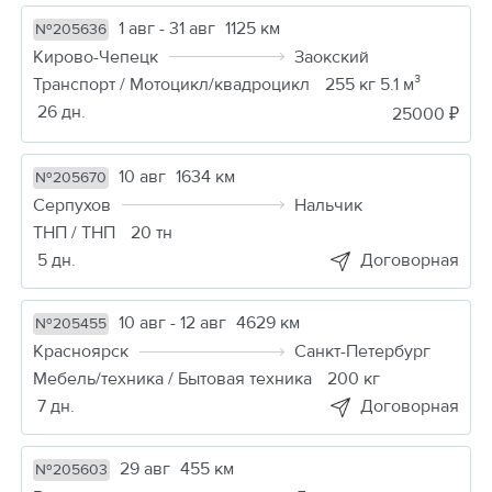
1 авг - 31 авг
1125 км
№205636
Кирово-Чепецк
Заокский
Транспорт / Мотоцикл/квадроцикл
255 кг 5.1 м³
26 дн.
25000 ₽
10 авг
1634 км
№205670
Серпухов
Нальчик
ТНП / ТНП
20 тн
5 дн.
Договорная
10 авг - 12 авг
4629 км
№205455
Красноярск
Санкт-Петербург
Мебель/техника / Бытовая техника
200 кг
7 дн.
Договорная
29 авг
455 км
№205603