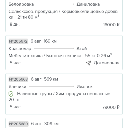
Белояровка
Даниловка
Сельскохоз. продукция / Кормовые/пищевые добав
ки
21 тн 80 м³
8 дн.
16000 ₽
6 авг
169 км
№205672
Краснодар
Агой
Мебель/техника / Бытовая техника
55 кг 0.26 м³
5 час.
Договорная
6 авг
569 км
№205668
Яльчики
Ижевск
Наливные грузы / Хим. продукты неопасные
20 тн
5 час.
79000 ₽
6 авг
309 км
№205680