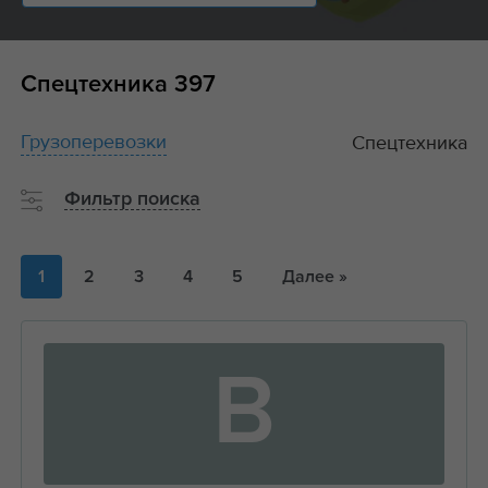
Спецтехника
397
Грузоперевозки
Спецтехника
Фильтр поиска
1
2
3
4
5
Далее »
В