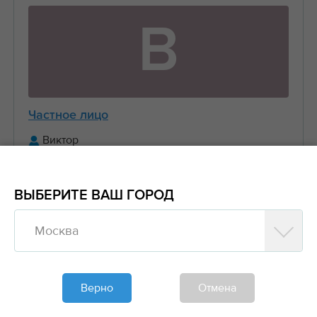
В
Частное лицо
Виктор
+7 (916) 656-XX-XX
ВЫБЕРИТЕ ВАШ ГОРОД
Предложить заказ
Москва
Обновлено больше недели назад
Моя спецтехника
Верно
Отмена
Манипуляторы, Стрела 3 тонны Борт 5 тонн
6....
2000₽/час