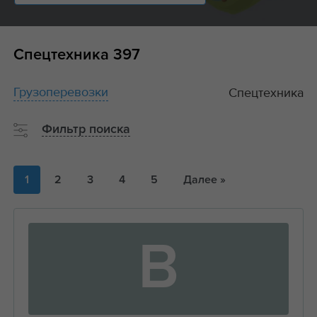
Спецтехника
397
Грузоперевозки
Спецтехника
Фильтр поиска
1
2
3
4
5
Далее »
В