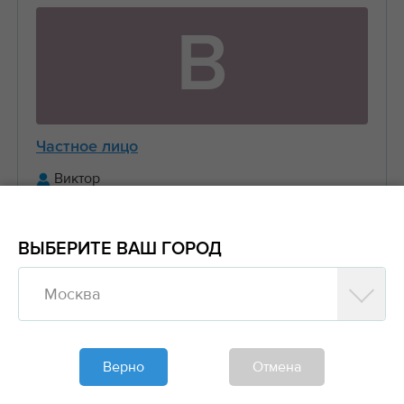
В
Частное лицо
Виктор
+7 (916) 656-XX-XX
ВЫБЕРИТЕ ВАШ ГОРОД
Предложить заказ
Москва
Обновлено больше недели назад
Моя спецтехника
Верно
Отмена
Манипуляторы, Стрела 3 тонны Борт 5 тонн
6....
2000₽/час