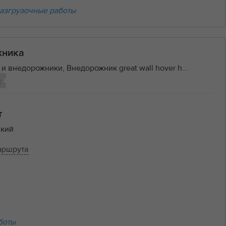
азгрузочные работы
хника
и внедорожники, Внедорожник great wall hover h...
с
т
кий
аршрута
боты