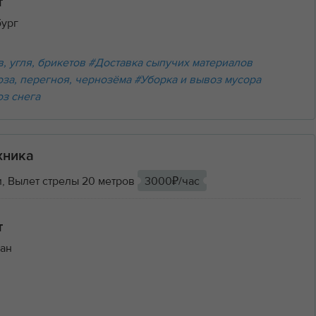
т
бург
, угля, брикетов
#Доставка сыпучих материалов
оза, перегноя, чернозёма
#Уборка и вывоз мусора
оз снега
хника
, Вылет стрелы 20 метров
3000₽/час
т
ан