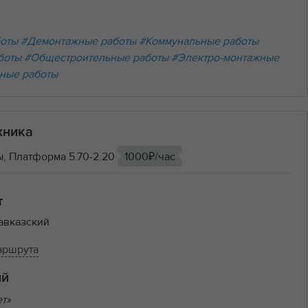
боты
#Демонтажные работы
#Коммунальные работы
боты
#Общестроительные работы
#Электро-монтажные
ные работы
хника
, Платформа 5.70-2.20
1000₽/час
т
авказский
аршрута
ий
ет»