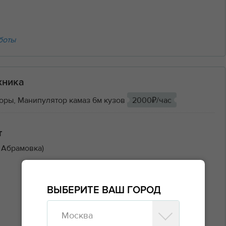
боты
хника
оры, Манипулятор камаз 6м кузов
2000₽/час
т
 Абрамовка)
ВЫБЕРИТЕ ВАШ ГОРОД
Москва