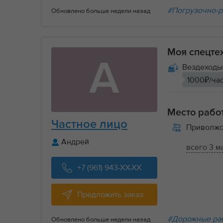
#Погрузочно-р
Обновлено больше недели назад
Моя спецте
А
Вездеходы 
1000₽/ча
Место рабо
Частное лицо
Приволжс
Андрей
всего 3 м
+7 (961) 943-XX-XX
Предложить заказ
#Дорожные ра
Обновлено больше недели назад