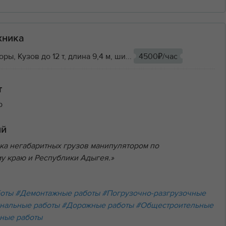
хника
ы, Кузов до 12 т, длина 9,4 м, ши...
4500₽/час
т
р
ий
ка негабаритных грузов манипулятором по
у краю и Республики Адыгея.»
боты
#Демонтажные работы
#Погрузочно-разгрузочные
нальные работы
#Дорожные работы
#Общестроительные
ные работы