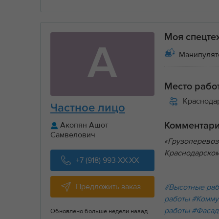
Моя спецте
А
Манипулятор
Место рабо
Краснода
Частное лицо
Акопян Ашот
Комментар
Самвелович
«Грузоперевоз
Краснодарском
+7 (918) 993-XX-XX
Предложить заказ
#Высотные ра
работы
#Комму
работы
#Фасад
Обновлено больше недели назад