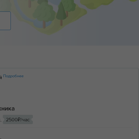
Подробнее
ий
хника
ы,
2500₽/час