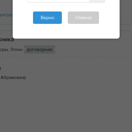
азгрузочные работы
Верно
Отмена
хника
оры, 5тонн
договорная
т
 Абрамовка)