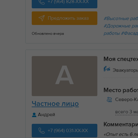
+7 (964) 828-XX-XX
Предложить заказ
#Высотные ра
#Дорожные ра
работы
#Фасад
Обновлено вчера
Моя спецте
А
Эвакуаторы
Место рабо
Северо-К
Частное лицо
всего 3 м
Андрей
Комментар
+7 (964) 031-XX-XX
«Опыт есть 6 л