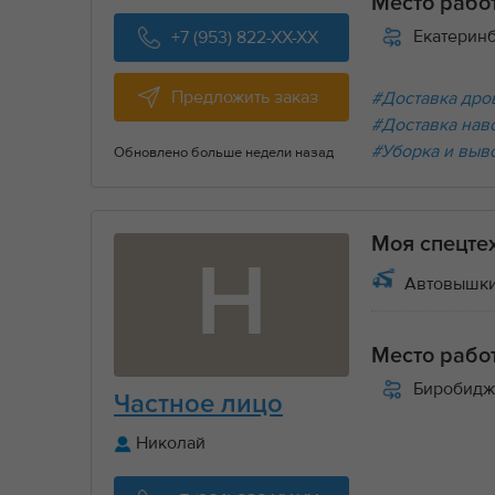
Место рабо
Екатерин
+7 (953) 822-XX-XX
Предложить заказ
#Доставка дров
#Доставка нав
#Уборка и выв
Обновлено больше недели назад
Моя спецте
Н
Автовышки
Место рабо
Биробидж
Частное лицо
Николай