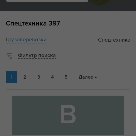
Спецтехника
397
Грузоперевозки
Спецтехника
Фильтр поиска
1
2
3
4
5
Далее »
В