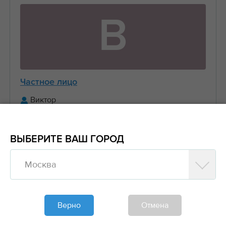
В
Частное лицо
Виктор
+7 (916) 656-XX-XX
ВЫБЕРИТЕ ВАШ ГОРОД
Предложить заказ
Москва
Обновлено больше недели назад
Моя спецтехника
Верно
Отмена
Манипуляторы, Стрела 3 тонны Борт 5 тонн
6....
2000₽/час