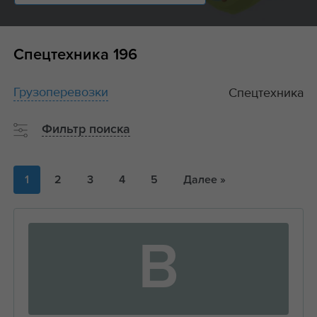
Спецтехника
196
Грузоперевозки
Спецтехника
Фильтр поиска
1
2
3
4
5
Далее »
В