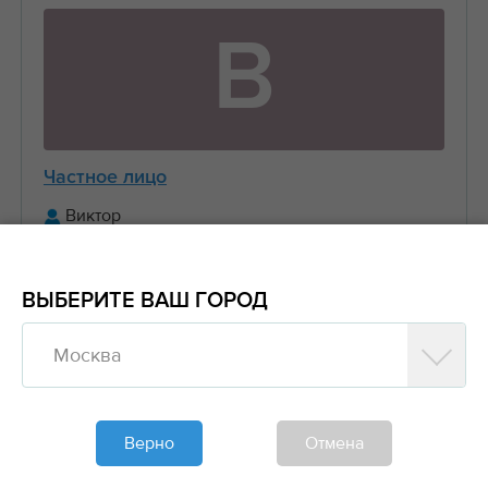
В
Частное лицо
Виктор
+7 (916) 656-XX-XX
ВЫБЕРИТЕ ВАШ ГОРОД
Предложить заказ
Москва
Обновлено больше недели назад
Моя спецтехника
Верно
Отмена
Манипуляторы, Стрела 3 тонны Борт 5 тонн
6....
2000₽/час