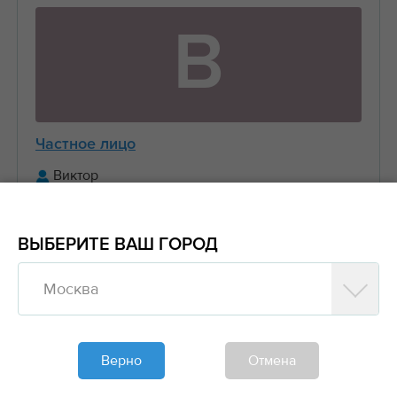
В
Частное лицо
Виктор
+7 (916) 656-XX-XX
ВЫБЕРИТЕ ВАШ ГОРОД
Предложить заказ
Москва
Обновлено больше недели назад
Моя спецтехника
Верно
Отмена
Манипуляторы, Стрела 3 тонны Борт 5 тонн
6....
2000₽/час