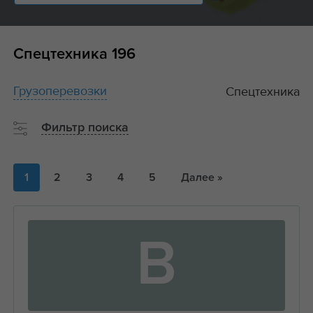
Спецтехника
196
Грузоперевозки
Спецтехника
Фильтр поиска
1
2
3
4
5
Далее »
В