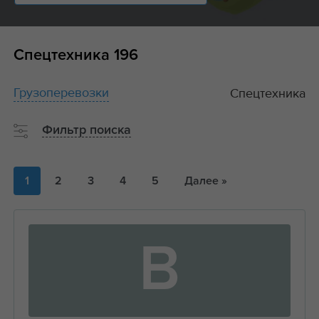
Спецтехника
196
Грузоперевозки
Спецтехника
Фильтр поиска
1
2
3
4
5
Далее »
В