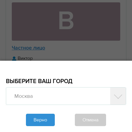
В
Частное лицо
Виктор
+7 (916) 656-XX-XX
ВЫБЕРИТЕ ВАШ ГОРОД
Предложить заказ
Москва
Обновлено больше недели назад
Моя спецтехника
Верно
Отмена
Манипуляторы, Стрела 3 тонны Борт 5 тонн
6....
2000₽/час