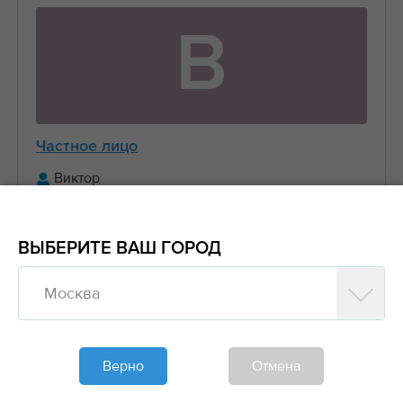
В
Частное лицо
Виктор
+7 (916) 656-XX-XX
ВЫБЕРИТЕ ВАШ ГОРОД
Предложить заказ
Москва
Обновлено больше недели назад
Моя спецтехника
Верно
Отмена
Манипуляторы, Стрела 3 тонны Борт 5 тонн
6....
2000₽/час