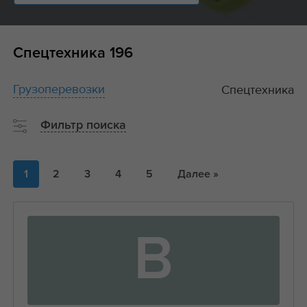
Спецтехника
196
Грузоперевозки
Спецтехника
Фильтр поиска
1
2
3
4
5
Далее »
В