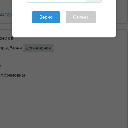
азгрузочные работы
Верно
Отмена
хника
оры, 5тонн
договорная
т
 Абрамовка)