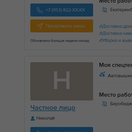
Место рабо
Екатерин
+7 (953) 822-XX-XX
Предложить заказ
#Доставка дров
#Доставка нав
#Уборка и выв
Обновлено больше недели назад
Моя спецте
Н
Автовышки
Место рабо
Биробидж
Частное лицо
Николай