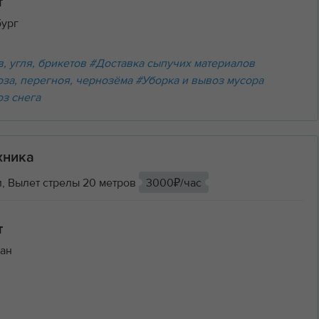
т
бург
, угля, брикетов
#Доставка сыпучих материалов
оза, перегноя, чернозёма
#Уборка и вывоз мусора
оз снега
хника
, Вылет стрелы 20 метров
3000₽/час
т
ан