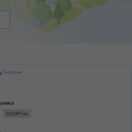
Подробнее
ий
хника
ы,
2500₽/час