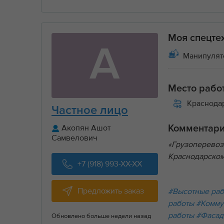
Моя спецте
А
Манипулятор
Место рабо
Краснода
Частное лицо
Акопян Ашот
Комментар
Самвелович
«Грузоперевоз
Краснодарском
+7 (918) 993-XX-XX
Предложить заказ
#Высотные ра
работы
#Комму
работы
#Фасад
Обновлено больше недели назад