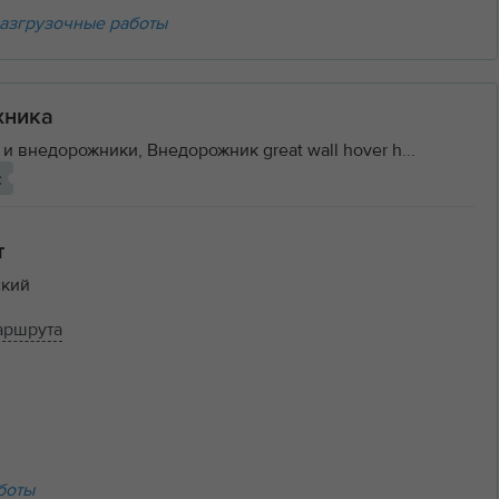
азгрузочные работы
хника
и внедорожники, Внедорожник great wall hover h...
с
т
кий
аршрута
боты