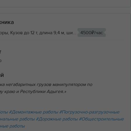
хника
ы, Кузов до 12 т, длина 9,4 м, ши...
4500₽/час
т
р
ий
ка негабаритных грузов манипулятором по
у краю и Республики Адыгея.»
боты
#Демонтажные работы
#Погрузочно-разгрузочные
нальные работы
#Дорожные работы
#Общестроительные
ные работы