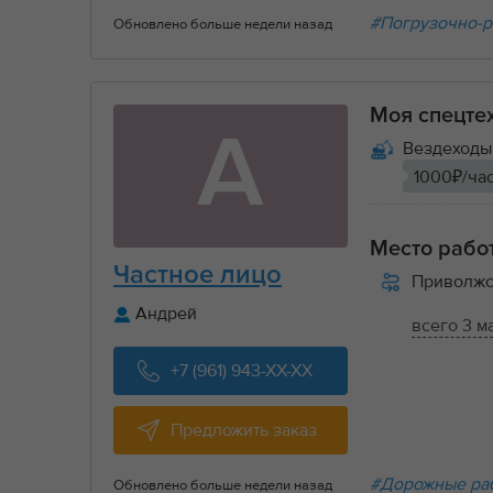
#Погрузочно-р
Обновлено больше недели назад
Моя спецте
А
Вездеходы 
1000₽/ча
Место рабо
Частное лицо
Приволжс
Андрей
всего 3 м
+7 (961) 943-XX-XX
Предложить заказ
#Дорожные ра
Обновлено больше недели назад