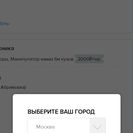
боты
хника
оры, Манипулятор камаз 6м кузов
2000₽/час
т
 Абрамовка)
ВЫБЕРИТЕ ВАШ ГОРОД
Москва