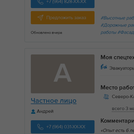
+7 (964) 828-XX-XX
Предложить заказ
#Высотные ра
#Дорожные ра
работы
#Фасад
Обновлено вчера
Моя спецте
А
Эвакуаторы
Место рабо
Северо-К
Частное лицо
всего 3 м
Андрей
Комментар
+7 (964) 031-XX-XX
«Опыт есть 6 л