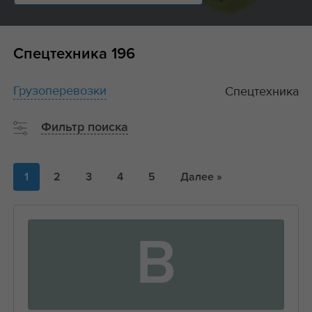
Спецтехника
196
Грузоперевозки
Спецтехника
Фильтр поиска
1
2
3
4
5
Далее »
В