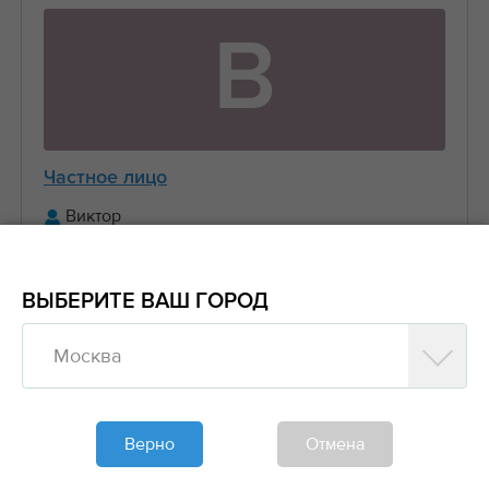
В
Частное лицо
Виктор
+7 (916) 656-XX-XX
ВЫБЕРИТЕ ВАШ ГОРОД
Предложить заказ
Москва
Обновлено больше недели назад
Моя спецтехника
Верно
Отмена
Манипуляторы, Стрела 3 тонны Борт 5 тонн
6....
2000₽/час